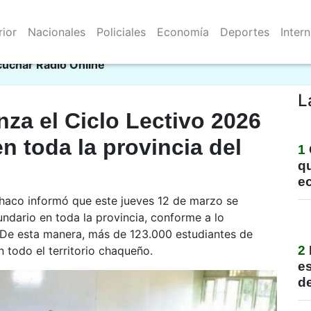
rior
Nacionales
Policiales
Economía
Deportes
Inter
Resistencia 07/08/2026
al
cuchar Radio Online
L
za el Ciclo Lectivo 2026
n toda la provincia del
1
qu
e
Chaco informó que este jueves 12 de marzo se
undario en toda la provincia, conforme a lo
. De esta manera, más de 123.000 estudiantes de
2
n todo el territorio chaqueño.
e
de