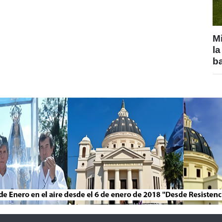
Mi
la
b