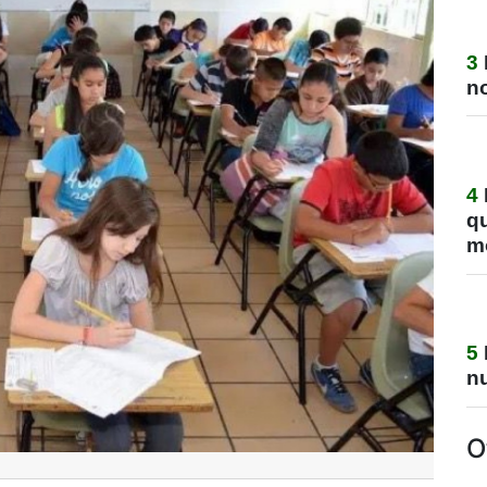
3
no
4
q
m
5
nu
O