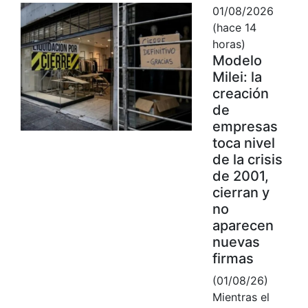
01/08/2026
(hace 14
horas)
Modelo
Milei: la
creación
de
empresas
toca nivel
de la crisis
de 2001,
cierran y
no
aparecen
nuevas
firmas
(01/08/26)
Mientras el