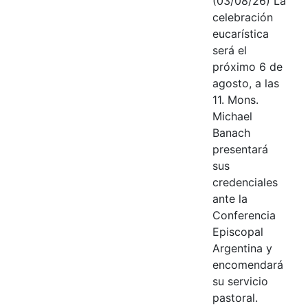
(03/08/26) La
celebración
eucarística
será el
próximo 6 de
agosto, a las
11. Mons.
Michael
Banach
presentará
sus
credenciales
ante la
Conferencia
Episcopal
Argentina y
encomendará
su servicio
pastoral.