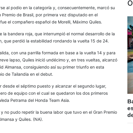
O
irse al podio en la categoría y, consecuentemente, marcó su
n Premio de Brasil, por primera vez disputado en el
fue el compañero español de Morelli, Máximo Quiles.
e la bandera roja, que interrumpió el normal desarrollo de la
en, que perdió la estabilidad rondando la vuelta 15 de 24.
lida, con una parrilla formada en base a la vuelta 14 y para
eve lapso, Quiles inició undécimo y, en tres vueltas, alcanzó
vid Almansa, consiguiendo así su primer triunfo en esta
o de Tailandia en el debut.
ar desde el séptimo puesto y alcanzar el segundo lugar,
ro de equipo con el cual se quedaron los dos primeros
o Veda Petrama del Honda Team Asia.
B
e
 y no pudo repetir la buena labor que tuvo en el Gran Premio
de
lmansa y Quiles. (NA).