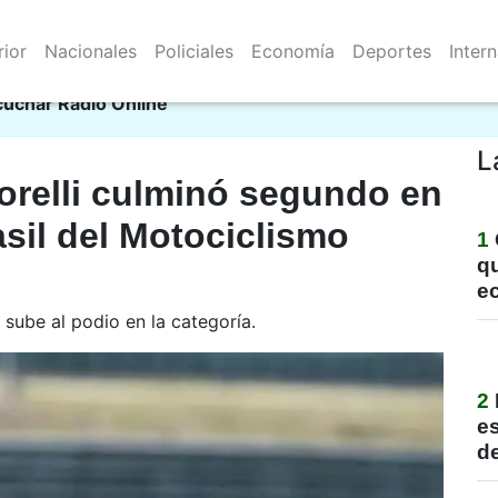
rior
Nacionales
Policiales
Economía
Deportes
Inter
Resistencia 08/08/2026
ci
cuchar Radio Online
L
orelli culminó segundo en
sil del Motociclismo
1
qu
e
 sube al podio en la categoría.
2
e
de