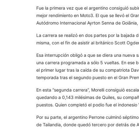
Fue la primera vez que el argentino consiguió sub
mejor rendimiento en Moto3. El que se llevó el Gra
Autódromo Internacional Ayrton Senna de Goiânia, 
La carrera se realizó en dos partes por la bajada d
misma, con el fin de asistir al británico Scott Ogd
Esa interrupción obligó a que se diera una nueva sa
una carrera programada a sólo 5 vueltas. En ese br
el primer lugar tras la caída de su compatriota Da
temporada tras el segundo puesto en el Gran Premi
En esta “segunda carrera”, Morelli consiguió escal
quedando a 0,143 milésimas de Quiles, su compañe
puestos. Quien completó el podio fue el indonesi
Por su parte, el argentino Perrone culminó séptimo
de Tailandia, donde quedó tercero por detrás de A