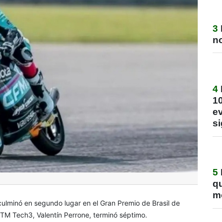
3
no
4
1
ev
si
5
q
m
 culminó en segundo lugar en el Gran Premio de Brasil de
TM Tech3, Valentín Perrone, terminó séptimo.