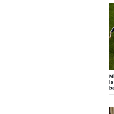
Mi
la
b