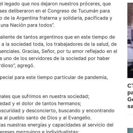
el legado que nos dejaron nuestros próceres, que
eses deliberaron en el Congreso de Tucumán para
o de la Argentina fraterna y solidaria, pacificada y
 una Nación para todos”.
valiente de tantos argentinos que en este tiempo de
a la sociedad toda, los trabajadores de la salud, de
enciales. Gracias, Señor, por tu amor reflejado en el
a uno de los servidores de la sociedad por haber
rdioso”, agregó.
pecial para este tiempo particular de pandemia,
C
pa
males que sufrimos en nuestra sociedad;
Go
rmedad y el dolor de tantos hermanos;
s
e oscuridad y desconcierto, buscando y encontrando
a al pueblo santo de Dios y al Evangelio.
as nuestras energías y capacidades al servicio del
ereses mezquinos e individualistas;