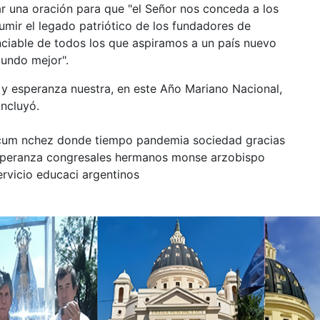
ar una oración para que "el Señor nos conceda a los
umir el legado patriótico de los fundadores de
unciable de todos los que aspiramos a un país nuevo
mundo mejor".
 y esperanza nuestra, en este Año Mariano Nacional,
oncluyó.
cum
nchez
donde
tiempo
pandemia
sociedad
gracias
peranza
congresales
hermanos
monse
arzobispo
ervicio
educaci
argentinos