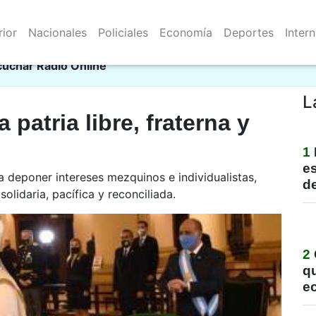
rior
Nacionales
Policiales
Economía
Deportes
Inter
Resistencia 06/08/2026
ll
cuchar Radio Online
L
patria libre, fraterna y
1
e
 deponer intereses mezquinos e individualistas,
de
solidaria, pacífica y reconciliada.
2
qu
e