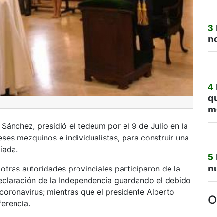
3
no
4
q
m
s Sánchez
, presidió el tedeum por el 9 de Julio en la
eses mezquinos e individualistas, para construir una
liada.
5
nu
tras autoridades provinciales participaron de la
eclaración de la Independencia guardando el debido
coronavirus; mientras que el presidente Alberto
O
erencia.