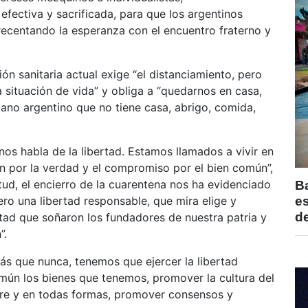
efectiva y sacrificada, para que los argentinos
crecentando la esperanza con el encuentro fraterno y
ón sanitaria actual exige “el distanciamiento, pero
a situación de vida” y obliga a “quedarnos en casa,
ano argentino que no tiene casa, abrigo, comida,
s habla de la libertad. Estamos llamados a vivir en
ón por la verdad y el compromiso por el bien común”,
tud, el encierro de la cuarentena nos ha evidenciado
B
ero una libertad responsable, que mira elige y
e
de
rtad que soñaron los fundadores de nuestra patria y
”.
s que nunca, tenemos que ejercer la libertad
mún los bienes que tenemos, promover la cultura del
mpre y en todas formas, promover consensos y