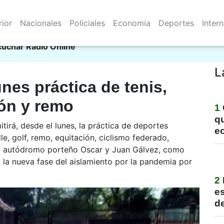
rior
Nacionales
Policiales
Economía
Deportes
Inter
Resistencia 07/08/2026
cie
cuchar Radio Online
L
unes práctica de tenis,
ión y remo
1
qu
irá, desde el lunes, la práctica de deportes
e
dle, golf, remo, equitación, ciclismo federado,
n el autódromo porteño Oscar y Juan Gálvez, como
a la nueva fase del aislamiento por la pandemia por
2
e
de