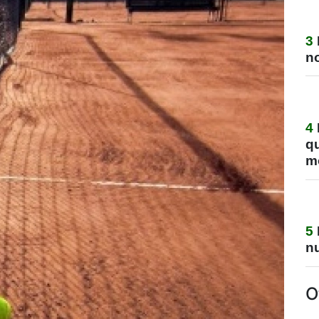
3
no
4
q
m
5
nu
O