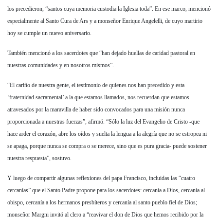
los precedieron, “santos cuya memoria custodia la Iglesia toda”. En ese marco, mencionó
especialmente al Santo Cura de Ars y a monseñor Enrique Angelelli, de cuyo martirio
hoy se cumple un nuevo aniversario.
También mencionó a los sacerdotes que “han dejado huellas de caridad pastoral en
nuestras comunidades y en nosotros mismos”.
“El cariño de nuestra gente, el testimonio de quienes nos han precedido y esta
‘fraternidad sacramental’ a la que estamos llamados, nos recuerdan que estamos
atravesados por la maravilla de haber sido convocados para una misión nunca
proporcionada a nuestras fuerzas”, afirmó. “Sólo la luz del Evangelio de Cristo -que
hace arder el corazón, abre los oídos y suelta la lengua a la alegría que no se estropea ni
se apaga, porque nunca se compra o se merece, sino que es pura gracia- puede sostener
nuestra respuesta”, sostuvo.
Y luego de compartir algunas reflexiones del papa Francisco, incluidas las “cuatro
cercanías” que el Santo Padre propone para los sacerdotes: cercanía a Dios, cercanía al
obispo, cercanía a los hermanos presbíteros y cercanía al santo pueblo fiel de Dios;
monseñor Margni invitó al clero a “reavivar el don de Dios que hemos recibido por la