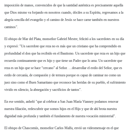
imposición de manos, convencidos de que la santidad auténtica es precisamente aquella
que Dios mismo va forjando en nosotros cuando, dóciles a su Espíritu, regresamos a la
alegría sencilla del evangelio y el camino de Jesús se hace carne también en nuestros
caminos”.
El obispo de Mar del Plata, monseñor
Gabriel Mestre
, felicitó a los sacerdotes en su día
y expresó: "Un sacerdote que reza no es más que un cristiano que ha comprendido en
profundidad el don que ha recibido en el Bautismo. Un sacerdote que reza es un hijo que
recuerda continuamente que es hijo y que tiene un Padre que lo ama. Un sacerdote que
reza es un hijo que se hace “cercano” al Señor. …desarrollar el estilo del Señor, que es
estilo de cercanía, de compasión y de ternura porque es capaz de caminar no como un
juez sino como el Buen Samaritano que reconoce las heridas de su pueblo, el sufrimiento
vivido en silencio, la abnegación y sacrificios de tantos".
En ese sentido, anheló "que al celebrar a San Juan María Vianney podamos renovar
nuestra filiación, redescubrir que somos hijos en el Hijo y que de ahí brota nuestra
dignidad más profunda y también el fundamento de nuestra vocación ministerial".
El obispo de Chascomús, monseñor
Carlos Malfa
, envió un videomensaje en el que