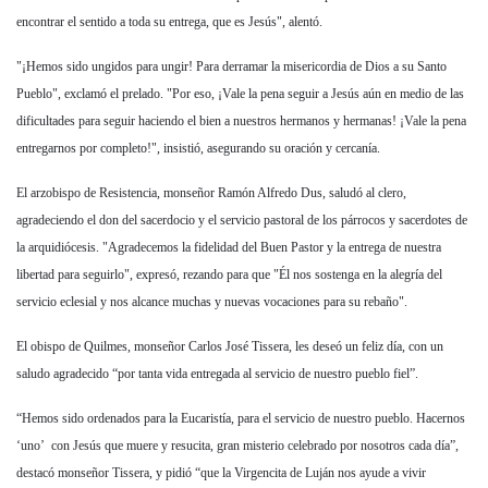
encontrar el sentido a toda su entrega, que es Jesús", alentó.
"¡Hemos sido ungidos para ungir! Para derramar la misericordia de Dios a su Santo
Pueblo", exclamó el prelado. "Por eso, ¡Vale la pena seguir a Jesús aún en medio de las
dificultades para seguir haciendo el bien a nuestros hermanos y hermanas! ¡Vale la pena
entregarnos por completo!", insistió, asegurando su oración y cercanía.
El arzobispo de Resistencia, monseñor
Ramón Alfredo Dus
, saludó al clero,
agradeciendo el don del sacerdocio y el servicio pastoral de los párrocos y sacerdotes de
la arquidiócesis. "Agradecemos la fidelidad del Buen Pastor y la entrega de nuestra
libertad para seguirlo", expresó, rezando para que "Él nos sostenga en la alegría del
servicio eclesial y nos alcance muchas y nuevas vocaciones para su rebaño".
El obispo de Quilmes, monseñor
Carlos José Tissera
, les deseó un feliz día, con un
saludo agradecido “por tanta vida entregada al servicio de nuestro pueblo fiel”.
“Hemos sido ordenados para la Eucaristía, para el servicio de nuestro pueblo. Hacernos
‘uno’ con Jesús que muere y resucita, gran misterio celebrado por nosotros cada día”,
destacó monseñor Tissera, y pidió “que la Virgencita de Luján nos ayude a vivir