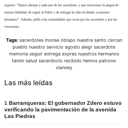
expresó: "Quiero abrazar a cada uno de los sacerdotes, y que renovemos la alegría de
nuestra fidelidad, de seguir al Señor y de entregar la vida sin límites a nuestros
hermanos". Además, pidió a las comunidades que recen por los sacerdotes y por las
vocaciones.
Tags:
sacerdotes
monse
obispo
nuestra
santo
cercan
pueblo
nuestro
servicio
agosto
alegr
sacerdote
memoria
seguir
entrega
expres
nuestros
hermanos
tambi
salud
sacerdocio
recibido
hemos
patrono
vianney
Las más leídas
1
Barranqueras: El gobernador Zdero estuvo
verificando la pavimentación de la avenida
Las Piedras