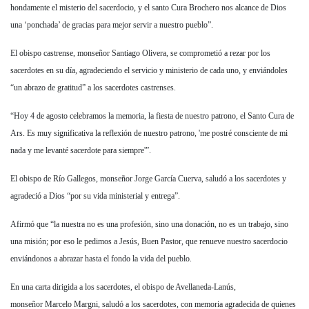
hondamente el misterio del sacerdocio, y el santo Cura Brochero nos alcance de Dios
una ‘ponchada’ de gracias para mejor servir a nuestro pueblo”.
El obispo castrense, monseñor
Santiago Olivera
, se comprometió a rezar por los
sacerdotes en su día, agradeciendo el servicio y ministerio de cada uno, y enviándoles
“un abrazo de gratitud” a los sacerdotes castrenses.
“Hoy 4 de agosto celebramos la memoria, la fiesta de nuestro patrono, el Santo Cura de
Ars. Es muy significativa la reflexión de nuestro patrono, 'me postré consciente de mi
nada y me levanté sacerdote para siempre'”.
El obispo de Río Gallegos, monseñor
Jorge García Cuerva
, saludó a los sacerdotes y
agradeció a Dios “por su vida ministerial y entrega”.
Afirmó que “la nuestra no es una profesión, sino una donación, no es un trabajo, sino
una misión; por eso le pedimos a Jesús, Buen Pastor, que renueve nuestro sacerdocio
enviándonos a abrazar hasta el fondo la vida del pueblo.
En una carta dirigida a los sacerdotes, el obispo de Avellaneda-Lanús,
monseñor
Marcelo Margni
, saludó a los sacerdotes, con memoria agradecida de quienes