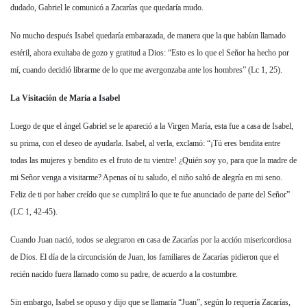
dudado, Gabriel le comunicó a Zacarías que quedaría mudo.
No mucho después Isabel quedaría embarazada, de manera que la que habían llamado
estéril, ahora exultaba de gozo y gratitud a Dios: “Esto es lo que el Señor ha hecho por
mí, cuando decidió librarme de lo que me avergonzaba ante los hombres” (Lc 1, 25).
La Visitación de María a Isabel
Luego de que el ángel Gabriel se le apareció a la Virgen María, esta fue a casa de Isabel,
su prima, con el deseo de ayudarla. Isabel, al verla, exclamó: “¡Tú eres bendita entre
todas las mujeres y bendito es el fruto de tu vientre! ¿Quién soy yo, para que la madre de
mi Señor venga a visitarme? Apenas oí tu saludo, el niño saltó de alegría en mi seno.
Feliz de ti por haber creído que se cumplirá lo que te fue anunciado de parte del Señor”
(LC 1, 42-45).
Cuando Juan nació, todos se alegraron en casa de Zacarías por la acción misericordiosa
de Dios. El día de la circuncisión de Juan, los familiares de Zacarías pidieron que el
recién nacido fuera llamado como su padre, de acuerdo a la costumbre.
Sin embargo, Isabel se opuso y dijo que se llamaría “Juan”, según lo requería Zacarías,