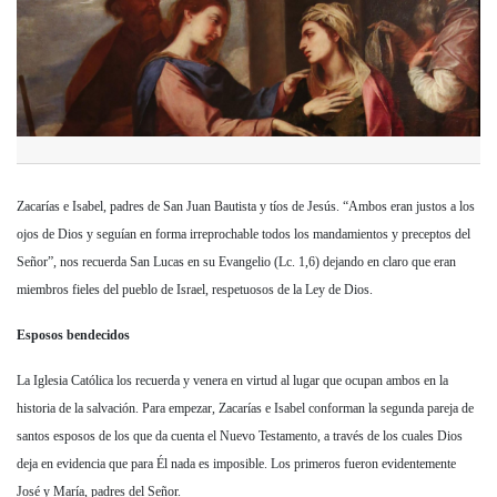
Zacarías e Isabel, padres de San Juan Bautista y tíos de Jesús. “Ambos eran justos a los
ojos de Dios y seguían en forma irreprochable todos los mandamientos y preceptos del
Señor”, nos recuerda San Lucas en su Evangelio (Lc. 1,6) dejando en claro que eran
miembros fieles del pueblo de Israel, respetuosos de la Ley de Dios.
Esposos bendecidos
La Iglesia Católica los recuerda y venera en virtud al lugar que ocupan ambos en la
historia de la salvación. Para empezar, Zacarías e Isabel conforman la segunda pareja de
santos esposos de los que da cuenta el Nuevo Testamento, a través de los cuales Dios
deja en evidencia que para Él nada es imposible. Los primeros fueron evidentemente
José y María, padres del Señor.