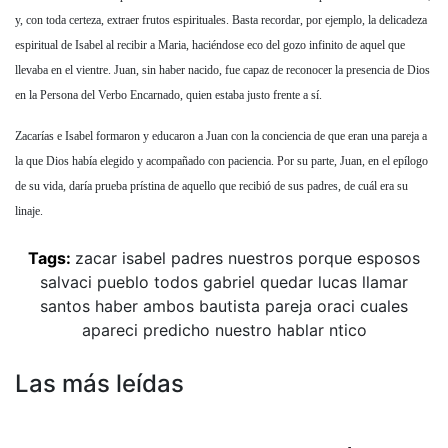
y, con toda certeza, extraer frutos espirituales. Basta recordar, por ejemplo, la delicadeza
espiritual de Isabel al recibir a Maria, haciéndose eco del gozo infinito de aquel que
llevaba en el vientre. Juan, sin haber nacido, fue capaz de reconocer la presencia de Dios
en la Persona del Verbo Encarnado, quien estaba justo frente a sí.
Zacarías e Isabel formaron y educaron a Juan con la conciencia de que eran una pareja a
la que Dios había elegido y acompañado con paciencia. Por su parte, Juan, en el epílogo
de su vida, daría prueba prístina de aquello que recibió de sus padres, de cuál era su
linaje.
Tags:
zacar
isabel
padres
nuestros
porque
esposos
salvaci
pueblo
todos
gabriel
quedar
lucas
llamar
santos
haber
ambos
bautista
pareja
oraci
cuales
apareci
predicho
nuestro
hablar
ntico
Las más leídas