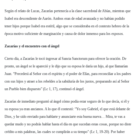
Según el relato de Lucas, Zacarías pertenecía a la clase sacerdotal de Abías, mientras que
Isabel era descendiente de Aarón. Ambos eran de edad avanzada y no habían podido
tener hijos porque Isabel era estéril, algo que se consideraba en el contexto hebreo de la
época motivo suficiente de marginación y causa de dolor inmenso para los esposos.
Zacarías y el encuentro con el ángel
Cierto día, a Zacarías le tocó ingresar al Sancta Sanctorum para ofrecer la oración. De
pronto, un ángel se le apareció y le dijo que su esposa le daría un hijo, al que llamarían
Juan. “Precederá al Señor con el espíritu y el poder de Elías, para reconciliar a los padres
con sus hijos y atraer a los rebeldes a la sabiduría de los justos, preparando así al Señor
un Pueblo bien dispuesto” (Lc 1, 17), continuó el ángel.
Zacarías de inmediato preguntó al ángel cómo podía estar seguro de lo que decía, si él y
su esposa ya eran ancianos. A lo que él contestó: “Yo soy Gabriel, el que está delante de
Dios, y he sido enviado para hablarte y anunciarte esta buena nueva… Mira, te vas a
quedar mudo y no podrás hablar hasta el día en que sucedan estas cosas, porque no diste
crédito a mis palabras, las cuales se cumplirán a su tiempo" (Lc 1, 19-20). Por haber