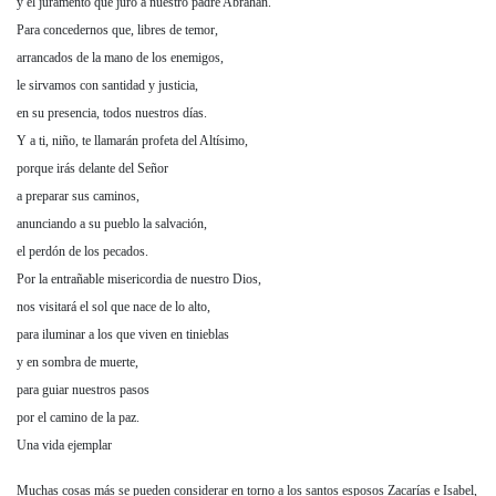
y el juramento que juró a nuestro padre Abrahán.
Para concedernos que, libres de temor,
arrancados de la mano de los enemigos,
le sirvamos con santidad y justicia,
en su presencia, todos nuestros días.
Y a ti, niño, te llamarán profeta del Altísimo,
porque irás delante del Señor
a preparar sus caminos,
anunciando a su pueblo la salvación,
el perdón de los pecados.
Por la entrañable misericordia de nuestro Dios,
nos visitará el sol que nace de lo alto,
para iluminar a los que viven en tinieblas
y en sombra de muerte,
para guiar nuestros pasos
por el camino de la paz.
Una vida ejemplar
Muchas cosas más se pueden considerar en torno a los santos esposos Zacarías e Isabel,