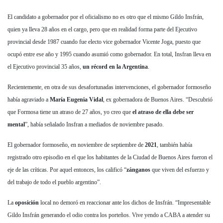
El candidato a gobernador por el oficialismo no es otro que el mismo Gildo Insfrán,
quien ya lleva 28 años en el cargo, pero que en realidad forma parte del Ejecutivo
provincial desde 1987 cuando fue electo vice gobernador Vicente Joga, puesto que
ocupó entre ese año y 1995 cuando asumió como gobernador. En total, Insfran lleva en
el Ejecutivo provincial 35 años,
un récord en la Argentina
.
Recientemente, en otra de sus desafortunadas intervenciones, el gobernador formoseño
había agraviado a
María Eugenia Vidal
, ex gobernadora de Buenos Aires. “Descubrió
que Formosa tiene un atraso de 27 años, yo creo que
el atraso de ella debe ser
mental
”, había señalado Insfran a mediados de noviembre pasado.
El gobernador formoseño, en noviembre de septiembre de
2021
, también había
registrado otro episodio en el que los habitantes de la Ciudad de Buenos Aires fueron el
eje de las críticas. Por aquel entonces, los calificó “
zánganos
que viven del esfuerzo y
del trabajo de todo el pueblo argentino”.
La
oposición
local no demoró en reaccionar ante los dichos de Insfrán. “Impresentable
Gildo Insfrán generando el odio contra los porteños. Vive yendo a CABA a atender su