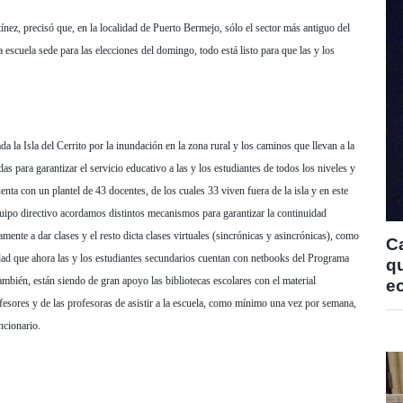
nez, precisó que, en la localidad de Puerto Bermejo, sólo el sector más antiguo del
 escuela sede para las elecciones del domingo, todo está listo para que las y los
a la Isla del Cerrito por la inundación en la zona rural y los caminos que llevan a la
s para garantizar el servicio educativo a las y los estudiantes de todos los niveles y
nta con un plantel de 43 docentes, de los cuales 33 viven fuera de la isla y en este
equipo directivo acordamos distintos mecanismos para garantizar la continuidad
mente a dar clases y el resto dicta clases virtuales (sincrónicas y asincrónicas), como
C
dad que ahora las y los estudiantes secundarios cuentan con netbooks del Programa
qu
mbién, están siendo de gran apoyo las bibliotecas escolares con el material
e
sores y de las profesoras de asistir a la escuela, como mínimo una vez por semana,
ncionario.