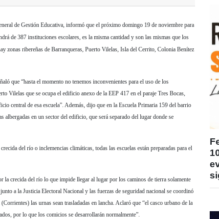
 General de Gestión Educativa, informó que el próximo domingo 19 de noviembre para
ondrá de 387 instituciones escolares, es la misma cantidad y son las mismas que los
hay zonas ribereñas de Barranqueras, Puerto Vilelas, Isla del Cerrito, Colonia Benítez
señaló que “hasta el momento no tenemos inconvenientes para el uso de los
erto Vilelas que se ocupa el edificio anexo de la EEP 417 en el paraje Tres Bocas,
ficio central de esa escuela”. Además, dijo que en la Escuela Primaria 159 del barrio
 albergadas en un sector del edificio, que será separado del lugar donde se
F
recida del río o inclemencias climáticas, todas las escuelas están preparadas para el
1
ev
si
or la crecida del río lo que impide llegar al lugar por los caminos de tierra solamente
junto a la Justicia Electoral Nacional y las fuerzas de seguridad nacional se coordinó
 (Corrientes) las urnas sean trasladadas en lancha. Aclaró que “el casco urbano de la
dados, por lo que los comicios se desarrollarán normalmente”.