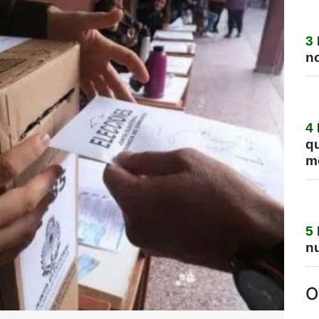
3
no
4
q
m
5
nu
O