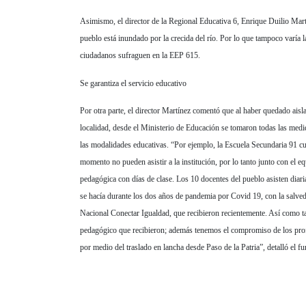
Asimismo, el director de la Regional Educativa 6, Enrique Duilio Martí
pueblo está inundado por la crecida del río. Por lo que tampoco varía la
ciudadanos sufraguen en la EEP 615.
Se garantiza el servicio educativo
Por otra parte, el director Martínez comentó que al haber quedado aislad
localidad, desde el Ministerio de Educación se tomaron todas las medida
las modalidades educativas. “Por ejemplo, la Escuela Secundaria 91 cue
momento no pueden asistir a la institución, por lo tanto junto con el 
pedagógica con días de clase. Los 10 docentes del pueblo asisten diaria
se hacía durante los dos años de pandemia por Covid 19, con la salve
Nacional Conectar Igualdad, que recibieron recientemente. Así como ta
pedagógico que recibieron; además tenemos el compromiso de los profe
por medio del traslado en lancha desde Paso de la Patria”, detalló el fu