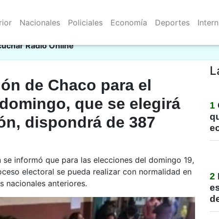
rior
Nacionales
Policiales
Economía
Deportes
Inter
Resistencia 07/08/2026
nu
cuchar Radio Online
L
ión de Chaco para el
 domingo, que se elegirá
1
qu
ión, dispondrá de 387
e
n se informó que para las elecciones del domingo 19,
oceso electoral se pueda realizar con normalidad en
2
s nacionales anteriores.
e
de