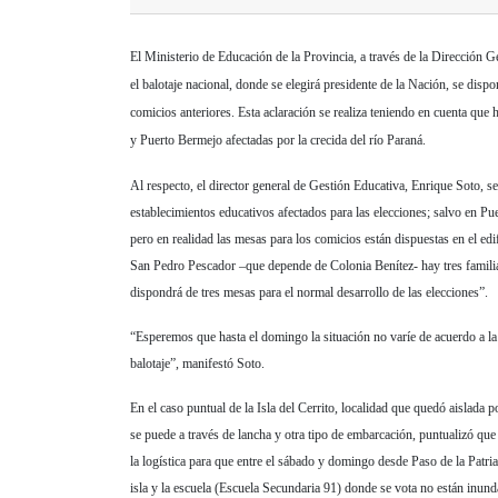
El Ministerio de Educación de la Provincia, a través de la Dirección
el balotaje nacional, donde se elegirá presidente de la Nación, se disp
comicios anteriores. Esta aclaración se realiza teniendo en cuenta que 
y Puerto Bermejo afectadas por la crecida del río Paraná.
Al respecto, el director general de Gestión Educativa, Enrique Soto, 
establecimientos educativos afectados para las elecciones; salvo en Pu
pero en realidad las mesas para los comicios están dispuestas en el edi
San Pedro Pescador –que depende de Colonia Benítez- hay tres familias
dispondrá de tres mesas para el normal desarrollo de las elecciones”.
“Esperemos que hasta el domingo la situación no varíe de acuerdo a la c
balotaje”, manifestó Soto.
En el caso puntual de la Isla del Cerrito, localidad que quedó aislada p
se puede a través de lancha y otra tipo de embarcación, puntualizó que 
la logística para que entre el sábado y domingo desde Paso de la Patria
isla y la escuela (Escuela Secundaria 91) donde se vota no están inun