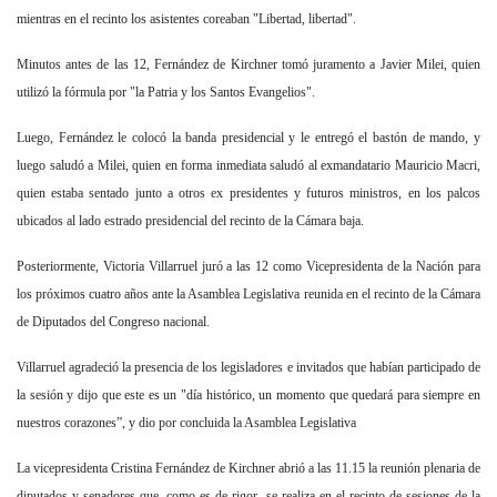
mientras en el recinto los asistentes coreaban "Libertad, libertad".
Minutos antes de las 12, Fernández de Kirchner tomó juramento a Javier Milei, quien
utilizó la fórmula por "la Patria y los Santos Evangelios".
Luego, Fernández le colocó la banda presidencial y le entregó el bastón de mando, y
luego saludó a Milei, quien en forma inmediata saludó al exmandatario Mauricio Macri,
quien estaba sentado junto a otros ex presidentes y futuros ministros, en los palcos
ubicados al lado estrado presidencial del recinto de la Cámara baja.
Posteriormente, Victoria Villarruel juró a las 12 como Vicepresidenta de la Nación para
los próximos cuatro años ante la Asamblea Legislativa reunida en el recinto de la Cámara
de Diputados del Congreso nacional.
Villarruel agradeció la presencia de los legisladores e invitados que habían participado de
la sesión y dijo que este es un "día histórico, un momento que quedará para siempre en
nuestros corazones”, y dio por concluida la Asamblea Legislativa
La vicepresidenta Cristina Fernández de Kirchner abrió a las 11.15 la reunión plenaria de
diputados y senadores que, como es de rigor, se realiza en el recinto de sesiones de la