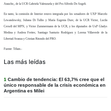
Atauche,, de la UCR Gabriela Valenzuela y del Pro Alfredo De Angeli.
En tanto, la comisión de Interior estuvo integrada por los senadores de UXP Marcelo
Lewandowsky, Juliana Di Tullio y María Eugenia Dure, de la UCR Victor, Lucila
Crexell del MPN, y Victor Zummermann de la UCR, y los diputados de UxP Gladys
Medina y Andrea Freites; Santiago Santurio Rodríguez y Lorena Villaverde de la
Libertad Avanza y Cristian Ritondo del PRO.
Fuente: Télam.-
Las más leídas
1
Cambio de tendencia: El 63,7% cree que el
único responsable de la crisis económica en
Argentina es Milei