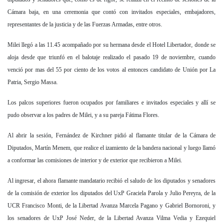
Cámara baja, en una ceremonia que contó con invitados especiales, embajadores,
representantes de la justicia y de las Fuerzas Armadas, entre otros.
Milei llegó a las 11.45 acompañado por su hermana desde el Hotel Libertador, donde se
aloja desde que triunfó en el balotaje realizado el pasado 19 de noviembre, cuando
venció por mas del 55 por ciento de los votos al entonces candidato de Unión por La
Patria, Sergio Massa.
Los palcos superiores fueron ocupados por familiares e invitados especiales y allí se
pudo observar a los padres de Milei, y a su pareja Fátima Flores.
Al abrir la sesión, Fernández de Kirchner pidió al flamante titular de la Cámara de
Diputados, Martín Menem, que realice el izamiento de la bandera nacional y luego llamó
a conformar las comisiones de interior y de exterior que recibieron a Milei.
Al ingresar, el ahora flamante mandatario recibió el saludo de los diputados y senadores
de la comisión de exterior los diputados del UxP Graciela Parola y Julio Pereyra, de la
UCR Francisco Monti, de la Libertad Avanza Marcela Pagano y Gabriel Bornoroni, y
los senadores de UxP José Neder, de la Libertad Avanza Vilma Vedia y Ezequiel