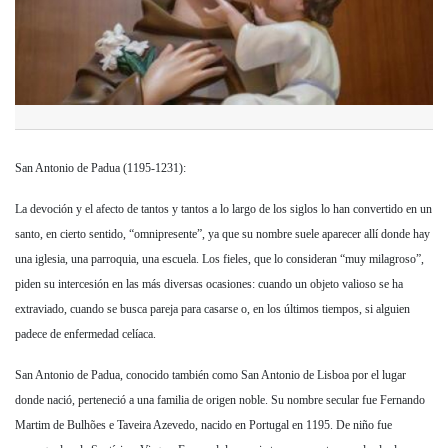
San Antonio de Padua (1195-1231):
La devoción y el afecto de tantos y tantos a lo largo de los siglos lo han convertido en un
santo, en cierto sentido, “omnipresente”, ya que su nombre suele aparecer allí donde hay
una iglesia, una parroquia, una escuela. Los fieles, que lo consideran “muy milagroso”,
piden su intercesión en las más diversas ocasiones: cuando un objeto valioso se ha
extraviado, cuando se busca pareja para casarse o, en los últimos tiempos, si alguien
padece de enfermedad celíaca.
San Antonio de Padua, conocido también como San Antonio de Lisboa por el lugar
donde nació, perteneció a una familia de origen noble. Su nombre secular fue Fernando
Martim de Bulhões e Taveira Azevedo, nacido en Portugal en 1195. De niño fue