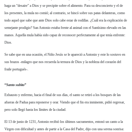
haga un “desaire” a Dios y se precipite sobre el alimento. Para su desconcierto y el de
los presentes, la mula no comió; al contrario, se hincó sobre sus patas delanteras, como
todo aquel que sabe que ante Dios solo cabe estar de rodillas. ¿Cuál era la explicación de
semejante prodigio? San Antonio estaba frente al animal con el Santísimo elevado en las
manos. Aquella mula había sido capaz de reconocer perfectamente al que tenía enfrente:
Dios.
Se sabe que en una ocasión, el Niño Jesús se le apareció a Antonio y este lo sostuvo en
sus brazos -milagro que nos recuerda la ternura de Dios y la nobleza del corazón del
fraile portugués-.
“
Santo subito
”
Exhausto y enfermo, hacia el final de sus días, el santo se retiró a los bosques de las
afueras de Padua para reponerse y orar. Viendo que el fin era inminente, pidió regresar,
pero solo llegó hasta los límites de la ciudad.
El 13 de junio de 1231, Antonio recibió los últimos sacramentos, entonó un canto a la
Virgen con dificultad y antes de partir a la Casa del Padre, dijo con una serena sonrisa: