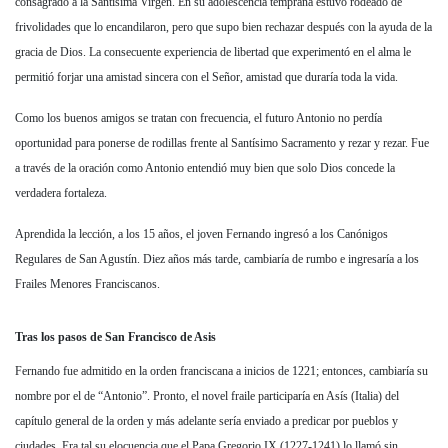
consagrado a la Santísima Virgen. En su adolescencia temprana estuvo rodeado de
frivolidades que lo encandilaron, pero que supo bien rechazar después con la ayuda de la
gracia de Dios. La consecuente experiencia de libertad que experimentó en el alma le
permitió forjar una amistad sincera con el Señor, amistad que duraría toda la vida.
Como los buenos amigos se tratan con frecuencia, el futuro Antonio no perdía
oportunidad para ponerse de rodillas frente al Santísimo Sacramento y rezar y rezar. Fue
a través de la oración como Antonio entendió muy bien que solo Dios concede la
verdadera fortaleza.
Aprendida la lección, a los 15 años, el joven Fernando ingresó a los Canónigos
Regulares de San Agustín. Diez años más tarde, cambiaría de rumbo e ingresaría a los
Frailes Menores Franciscanos.
Tras los pasos de San Francisco de Asis
Fernando fue admitido en la orden franciscana a inicios de 1221; entonces, cambiaría su
nombre por el de “Antonio”. Pronto, el novel fraile participaría en Asís (Italia) del
capítulo general de la orden y más adelante sería enviado a predicar por pueblos y
ciudades. Era tal su elocuencia que el Papa Gregorio IX (1227-1241) lo llamó sin