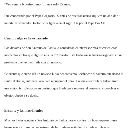
"Veo venir a Nuestro Señor". Tenía solo 35 años.
Fue canonizado por el Papa Gregorio IX antes de que transcurra siquiera un año de su
muerte, y declarado Doctor de la Iglesia en el siglo XX por el Papa Pío XII.
Cuando algo se ha extraviado
Los devotos de San Antonio de Padua lo consideran el intercesor más eficaz en esos
momentos en los que algo se nos ha extraviado. Esta tradición se habría originado en un
problema que tuvo el fraile con un novicio.
Se cuenta que cierto día un novicio huyó del convento llevándose el salterio que usaba el
santo. Antonio, entonces, oró para recuperar el libro. Ese día el exfraile y ladrón tuvo
una visión terrible sobre su destino, que lo obligó a regresar al convento y devolver el
objeto robado a su dueño.
El santo y los matrimonios
Muchos fieles acuden a San Antonio de Padua para encontrar un buen esposo o una
buena esposa. También es patrono de las mujeres estériles, los pobres, viajeros,