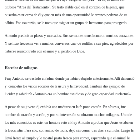
titubeos “Arca del Testamento”. Su trato afable caló en el corazón de la gente, que
buscaba estar cerca de él y que en más de una oportunidad le arrancó pedazos de su
hábito. Por esa razón, se le tuvo que asignar un grupo de hermanos para protegerlo.
Antonio predicó en plazas y mercados. Sus sermones transformaron muchos corazones.
Y se hizo frecuente ver a muchos conversos caer de rodillas a sus pies, agradecidos por
haberse reencontrado con el amor y el perdón de Dios.
Hacedor de milagros
Fray Antonio se trasladó a Padua, donde ya había trabajado anteriormente. Allí denunció
y combatió los vicios sociales de la usura y la frivolidad. También dio ejemplo de
lucidez y sabiduría -Antonio era un hombre estudioso y de gran capacidad intelectual-.
A pesar de su juventud, exhibía una madurez en la fe poco común. En síntesis, fue
hombre de oración y acción, y por su intercesión se obraron muchos milagros. Uno de
los más conocidos es este: un hombre retó a Fray Antonio a probar que Jesús estaba en
la Eucaristía. Para ello, con ánimo de mofa, dejó sin comer tres días a su mula. Luego la
llevó frente al templo y le mostró pasto fresco para comer, esperando que el animal le