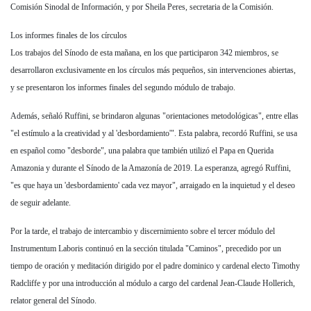
Comisión Sinodal de Información, y por Sheila Peres, secretaria de la Comisión.
Los informes finales de los círculos
Los trabajos del Sínodo de esta mañana, en los que participaron 342 miembros, se
desarrollaron exclusivamente en los círculos más pequeños, sin intervenciones abiertas,
y se presentaron los informes finales del segundo módulo de trabajo.
Además, señaló Ruffini, se brindaron algunas "orientaciones metodológicas", entre ellas
"el estímulo a la creatividad y al 'desbordamiento'". Esta palabra, recordó Ruffini, se usa
en español como "desborde", una palabra que también utilizó el Papa en Querida
Amazonia y durante el Sínodo de la Amazonía de 2019. La esperanza, agregó Ruffini,
"es que haya un 'desbordamiento' cada vez mayor", arraigado en la inquietud y el deseo
de seguir adelante.
Por la tarde, el trabajo de intercambio y discernimiento sobre el tercer módulo del
Instrumentum Laboris continuó en la sección titulada "Caminos", precedido por un
tiempo de oración y meditación dirigido por el padre dominico y cardenal electo Timothy
Radcliffe y por una introducción al módulo a cargo del cardenal Jean-Claude Hollerich,
relator general del Sínodo.