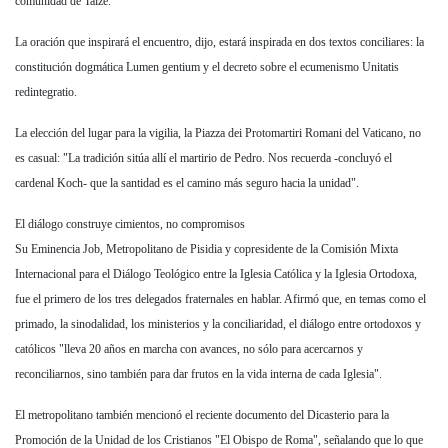
comunidad de Taizé.
La oración que inspirará el encuentro, dijo, estará inspirada en dos textos conciliares: la
constitución dogmática Lumen gentium y el decreto sobre el ecumenismo Unitatis
redintegratio.
La elección del lugar para la vigilia, la Piazza dei Protomartiri Romani del Vaticano, no
es casual: "La tradición sitúa allí el martirio de Pedro. Nos recuerda -concluyó el
cardenal Koch- que la santidad es el camino más seguro hacia la unidad".
El diálogo construye cimientos, no compromisos
Su Eminencia Job, Metropolitano de Pisidia y copresidente de la Comisión Mixta
Internacional para el Diálogo Teológico entre la Iglesia Católica y la Iglesia Ortodoxa,
fue el primero de los tres delegados fraternales en hablar. Afirmó que, en temas como el
primado, la sinodalidad, los ministerios y la conciliaridad, el diálogo entre ortodoxos y
católicos "lleva 20 años en marcha con avances, no sólo para acercarnos y
reconciliarnos, sino también para dar frutos en la vida interna de cada Iglesia".
El metropolitano también mencionó el reciente documento del Dicasterio para la
Promoción de la Unidad de los Cristianos "El Obispo de Roma", señalando que lo que