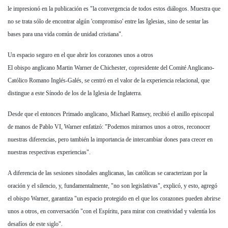
le impresionó en la publicación es "la convergencia de todos estos diálogos. Muestra que
no se trata sólo de encontrar algún 'compromiso' entre las Iglesias, sino de sentar las
bases para una vida común de unidad cristiana".
Un espacio seguro en el que abrir los corazones unos a otros
El obispo anglicano Martin Warner de Chichester, copresidente del Comité Anglicano-
Católico Romano Inglés-Galés, se centró en el valor de la experiencia relacional, que
distingue a este Sínodo de los de la Iglesia de Inglaterra.
Desde que el entonces Primado anglicano, Michael Ramsey, recibió el anillo episcopal
de manos de Pablo VI, Warner enfatizó: "Podemos mirarnos unos a otros, reconocer
nuestras diferencias, pero también la importancia de intercambiar dones para crecer en
nuestras respectivas experiencias".
A diferencia de las sesiones sinodales anglicanas, las católicas se caracterizan por la
oración y el silencio, y, fundamentalmente, "no son legislativas", explicó, y esto, agregó
el obispo Warner, garantiza "un espacio protegido en el que los corazones pueden abrirse
unos a otros, en conversación "con el Espíritu, para mirar con creatividad y valentía los
desafíos de este siglo".