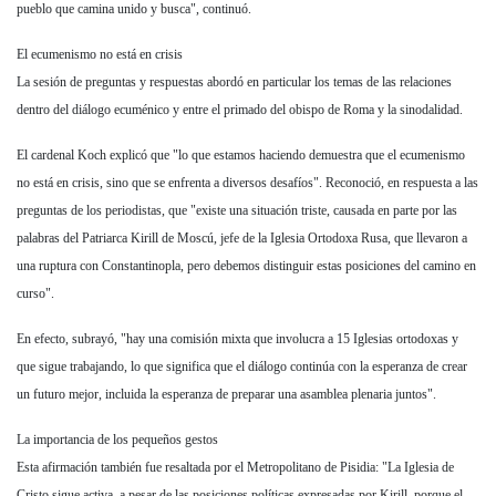
pueblo que camina unido y busca", continuó.
El ecumenismo no está en crisis
La sesión de preguntas y respuestas abordó en particular los temas de las relaciones
dentro del diálogo ecuménico y entre el primado del obispo de Roma y la sinodalidad.
El cardenal Koch explicó que "lo que estamos haciendo demuestra que el ecumenismo
no está en crisis, sino que se enfrenta a diversos desafíos". Reconoció, en respuesta a las
preguntas de los periodistas, que "existe una situación triste, causada en parte por las
palabras del Patriarca Kirill de Moscú, jefe de la Iglesia Ortodoxa Rusa, que llevaron a
una ruptura con Constantinopla, pero debemos distinguir estas posiciones del camino en
curso".
En efecto, subrayó, "hay una comisión mixta que involucra a 15 Iglesias ortodoxas y
que sigue trabajando, lo que significa que el diálogo continúa con la esperanza de crear
un futuro mejor, incluida la esperanza de preparar una asamblea plenaria juntos".
La importancia de los pequeños gestos
Esta afirmación también fue resaltada por el Metropolitano de Pisidia: "La Iglesia de
Cristo sigue activa, a pesar de las posiciones políticas expresadas por Kirill, porque el