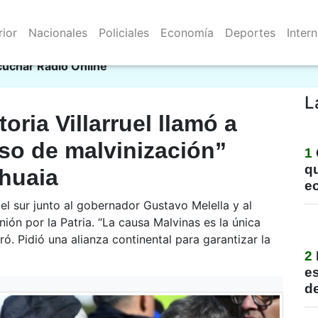
rior
Nacionales
Policiales
Economía
Deportes
Inter
Resistencia 07/08/2026
cie
cuchar Radio Online
L
oria Villarruel llamó a
so de malvinización”
1
qu
shuaia
e
el sur junto al gobernador Gustavo Melella y al
ión por la Patria. “La causa Malvinas es la única
ó. Pidió una alianza continental para garantizar la
2
e
de