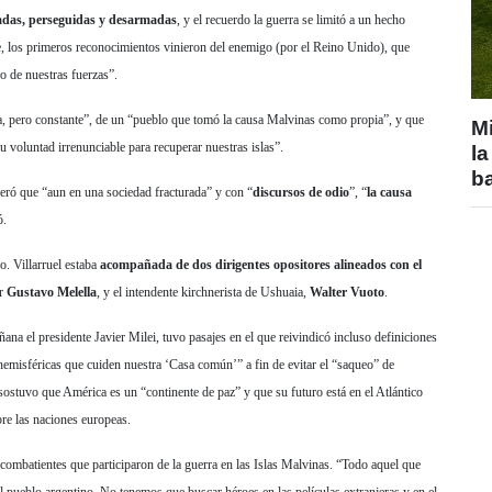
iadas, perseguidas y desarmadas
, y el recuerdo la guerra se limitó a un hecho
, los primeros reconocimientos vinieron del enemigo (por el Reino Unido), que
o de nuestras fuerzas”.
sa, pero constante”, de un “pueblo que tomó la causa Malvinas como propia”, y que
Mi
u voluntad irrenunciable para recuperar nuestras islas”.
la
b
deró que “aun en una sociedad fracturada” y con “
discursos de odio
”, “
la causa
ó.
o. Villarruel estaba
acompañada de dos dirigentes opositores alineados con el
or
Gustavo Melella
, y el intendente kirchnerista de Ushuaia,
Walter Vuoto
.
ñana el presidente Javier Milei, tuvo pasajes en el que reivindicó incluso definiciones
emisféricas que cuiden nuestra ‘Casa común’” a fin de evitar el “saqueo” de
sostuvo que América es un “continente de paz” y que su futuro está en el Atlántico
bre las naciones europeas.
y combatientes que participaron de la guerra en las Islas Malvinas. “Todo aquel que