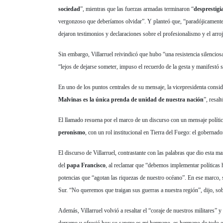
sociedad
”, mientras que las fuerzas armadas terminaron “
desprestig
vergonzoso que deberíamos olvidar”. Y planteó que, “paradójicamente
dejaron testimonios y declaraciones sobre el profesionalismo y el arroj
Sin embargo, Villarruel reivindicó que hubo “una resistencia silencio
“lejos de dejarse someter, impuso el recuerdo de la gesta y manifestó s
En uno de los puntos centrales de su mensaje, la vicepresidenta consi
Malvinas es la única prenda de unidad de nuestra nación
”, resalt
El llamado resuena por el marco de un discurso con un mensaje polític
peronismo
, con un rol institucional en Tierra del Fuego: el gobernad
El discurso de Villarruel, contrastante con las palabras que dio esta ma
del
papa Francisco
,
al reclamar que “debemos implementar políticas h
potencias que “agotan las riquezas de nuestro océano”. En ese marco, 
Sur. “No queremos que traigan sus guerras a nuestra región”, dijo, so
Además, Villarruel volvió a resaltar el “coraje de nuestros militares” 