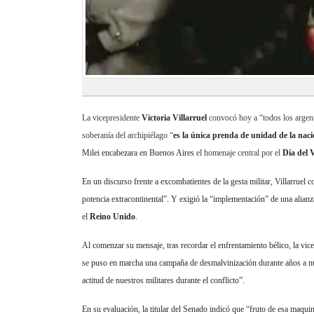
La vicepresidente
Victoria Villarruel
convocó hoy a “todos los arge
soberanía del archipiélago “
es la única prenda de unidad de la nac
Milei encabezara en Buenos Aires
el homenaje central por el
Día del 
En un discurso frente a excombatientes de la gesta militar, Villarruel
potencia extracontinental”. Y exigió la “implementación” de una alianz
el
Reino Unido
.
Al comenzar su mensaje, tras recordar el enfrentamiento bélico, la vic
se puso en marcha una campaña de desmalvinización durante años a nu
actitud de nuestros militares durante el conflicto”.
En su evaluación, la titular del Senado indicó que “fruto de esa maqui