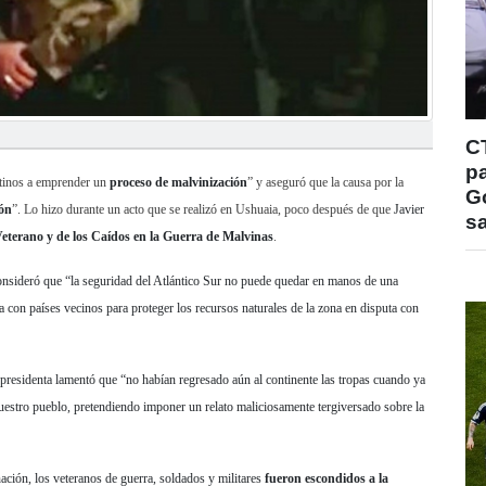
C
pa
ntinos a emprender un
proceso de malvinización
” y aseguró que la causa por la
Go
ión
”. Lo hizo durante un acto que se realizó en Ushuaia, poco después de que
Javier
s
Veterano y de los Caídos en la Guerra de Malvinas
.
 consideró que “la seguridad del Atlántico Sur no puede quedar en manos de una
a con países vecinos para proteger los recursos naturales de la zona en disputa con
epresidenta lamentó que “no habían regresado aún al continente las tropas cuando ya
estro pueblo, pretendiendo imponer un relato maliciosamente tergiversado sobre la
nación, los veteranos de guerra, soldados y militares
fueron escondidos a la