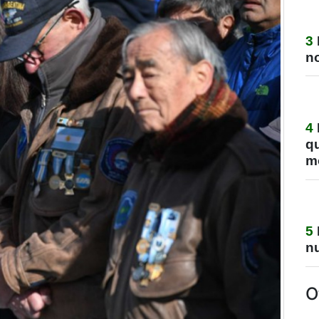
3
no
4
q
m
5
nu
O