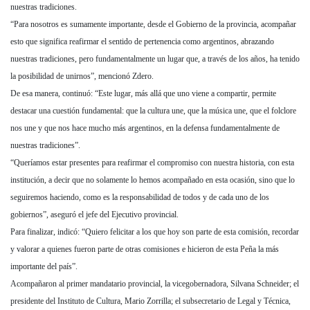
nuestras tradiciones.
“Para nosotros es sumamente importante, desde el Gobierno de la provincia, acompañar
esto que significa reafirmar el sentido de pertenencia como argentinos, abrazando
nuestras tradiciones, pero fundamentalmente un lugar que, a través de los años, ha tenido
la posibilidad de unirnos”, mencionó Zdero.
De esa manera, continuó: “Este lugar, más allá que uno viene a compartir, permite
destacar una cuestión fundamental: que la cultura une, que la música une, que el folclore
nos une y que nos hace mucho más argentinos, en la defensa fundamentalmente de
nuestras tradiciones”.
“Queríamos estar presentes para reafirmar el compromiso con nuestra historia, con esta
institución, a decir que no solamente lo hemos acompañado en esta ocasión, sino que lo
seguiremos haciendo, como es la responsabilidad de todos y de cada uno de los
gobiernos”, aseguró el jefe del Ejecutivo provincial.
Para finalizar, indicó: “Quiero felicitar a los que hoy son parte de esta comisión, recordar
y valorar a quienes fueron parte de otras comisiones e hicieron de esta Peña la más
importante del país”.
Acompañaron al primer mandatario provincial, la vicegobernadora, Silvana Schneider; el
presidente del Instituto de Cultura, Mario Zorrilla; el subsecretario de Legal y Técnica,