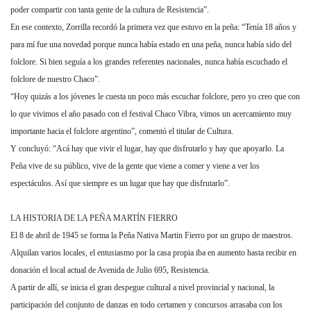
poder compartir con tanta gente de la cultura de Resistencia”.
En ese contexto, Zorrilla recordó la primera vez que estuvo en la peña: “Tenía 18 años y
para mí fue una novedad porque nunca había estado en una peña, nunca había sido del
folclore. Si bien seguía a los grandes referentes nacionales, nunca había escuchado el
folclore de nuestro Chaco”.
“Hoy quizás a los jóvenes le cuesta un poco más escuchar folclore, pero yo creo que con
lo que vivimos el año pasado con el festival Chaco Vibra, vimos un acercamiento muy
importante hacia el folclore argentino”, comentó el titular de Cultura.
Y concluyó: “Acá hay que vivir el lugar, hay que disfrutarlo y hay que apoyarlo. La
Peña vive de su público, vive de la gente que viene a comer y viene a ver los
espectáculos. Así que siempre es un lugar que hay que disfrutarlo”.
LA HISTORIA DE LA PEÑA MARTÍN FIERRO
El 8 de abril de 1945 se forma la Peña Nativa Martin Fierro por un grupo de maestros.
Alquilan varios locales, el entusiasmo por la casa propia iba en aumento hasta recibir en
donación el local actual de Avenida de Julio 695, Resistencia.
A partir de allí, se inicia el gran despegue cultural a nivel provincial y nacional, la
participación del conjunto de danzas en todo certamen y concursos arrasaba con los