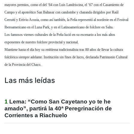
mayores premios, como el del ‘64 con Luis Landriscina, el ‘67 con el Casamiento de
Campo y el apoteótico San Baltasar con candombe y charanda dirigidos por Raúl
Cerrutti y Ertivio Acosta, como así también, la Peña representó al nordeste en el Festival
Iberoamericano en el Luna Park, y en el Latinoamericano de folclore en Salta.
Los famosos viernes culturales de la Peña lució en su escenario a los más altos
exponentes de nuestro folclore provincial y nacional.
Mantiene hasta el día hoy su emblema tradicionalista tras 80 años de llevar la cultura
folclórica siempre adelante. Institución sin fines de lucro, declarada Patrimonio Cultural
de la Provincia del Chaco.
Las más leídas
1
Lema: “Como San Cayetano yo te he
amado”, partirá la 40ª Peregrinación de
Corrientes a Riachuelo