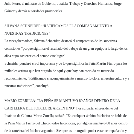
Julio Ferro; el ministro de Gobierno, Justicia, Trabajo y Derechos Humanos, Jorge
Gómez y demás autoridades provinciales.
SILVANA SCHNEIDER: “RATIFICAMOS EL ACOMPAÑAMIENTO A
NUESTRAS TRADICIONES”
La vicegobernadora, Silvana Schneider, destacó el compromiso de las sucesivas
comisiones “porque significa el resultado del trabajo de un gran equipo a lo largo de los
años supo sostener en el tiempo este lugar”.
Schneider ponderó el rol importante y de lo que significa la Peña Martín Fierro para los
múltiples artistas que han surgido de aquí y que hoy han recibido su merecido
reconocimiento. “Ratificamos el acompañamiento a nuestro folclore, a nuestra cultura y a
nuestras tradiciones”, concluyó.
MARIO ZORRILLA: “LA PEÑA SE MANTUVO 80 AÑOS DENTRO DE LA
CARTELERA DEL FOLCLORE ARGENTINO” Por su parte, el presidente del
Instituto de Cultura, Mario Zorrilla, señaló: “En cualquier ámbito folclórico se habla de
la Peña Martín Fierro del Chaco, todos la conocen, por algo se mantuvo 80 años dentro
de la cartelera del folclore argentino. Siempre es un orgullo poder estar acompañando y