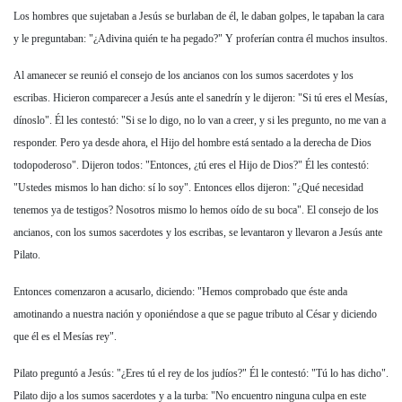
Los hombres que sujetaban a Jesús se burlaban de él, le daban golpes, le tapaban la cara
y le preguntaban: "¿Adivina quién te ha pegado?" Y proferían contra él muchos insultos.
Al amanecer se reunió el consejo de los ancianos con los sumos sacerdotes y los
escribas. Hicieron comparecer a Jesús ante el sanedrín y le dijeron: "Si tú eres el Mesías,
dínoslo". Él les contestó: "Si se lo digo, no lo van a creer, y si les pregunto, no me van a
responder. Pero ya desde ahora, el Hijo del hombre está sentado a la derecha de Dios
todopoderoso". Dijeron todos: "Entonces, ¿tú eres el Hijo de Dios?" Él les contestó:
"Ustedes mismos lo han dicho: sí lo soy". Entonces ellos dijeron: "¿Qué necesidad
tenemos ya de testigos? Nosotros mismo lo hemos oído de su boca". El consejo de los
ancianos, con los sumos sacerdotes y los escribas, se levantaron y llevaron a Jesús ante
Pilato.
Entonces comenzaron a acusarlo, diciendo: "Hemos comprobado que éste anda
amotinando a nuestra nación y oponiéndose a que se pague tributo al César y diciendo
que él es el Mesías rey".
Pilato preguntó a Jesús: "¿Eres tú el rey de los judíos?" Él le contestó: "Tú lo has dicho".
Pilato dijo a los sumos sacerdotes y a la turba: "No encuentro ninguna culpa en este