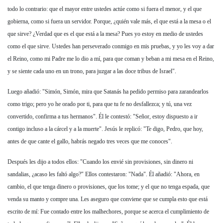
todo lo contrario: que el mayor entre ustedes actúe como si fuera el menor, y el que
gobierna, como si fuera un servidor. Porque, ¿quién vale más, el que está a la mesa o el
que sirve? ¿Verdad que es el que está a la mesa? Pues yo estoy en medio de ustedes
como el que sirve. Ustedes han perseverado conmigo en mis pruebas, y yo les voy a dar
el Reino, como mi Padre me lo dio a mí, para que coman y beban a mi mesa en el Reino,
y se siente cada uno en un trono, para juzgar a las doce tribus de Israel".
Luego añadió: "Simón, Simón, mira que Satanás ha pedido permiso para zarandearlos
como trigo; pero yo he orado por ti, para que tu fe no desfallezca; y tú, una vez
convertido, confirma a tus hermanos". Él le contestó: "Señor, estoy dispuesto a ir
contigo incluso a la cárcel y a la muerte". Jesús le replicó: "Te digo, Pedro, que hoy,
antes de que cante el gallo, habrás negado tres veces que me conoces".
Después les dijo a todos ellos: "Cuando los envié sin provisiones, sin dinero ni
sandalias, ¿acaso les faltó algo?" Ellos contestaron: "Nada". Él añadió: "Ahora, en
cambio, el que tenga dinero o provisiones, que los tome; y el que no tenga espada, que
venda su manto y compre una. Les aseguro que conviene que se cumpla esto que está
escrito de mí: Fue contado entre los malhechores, porque se acerca el cumplimiento de