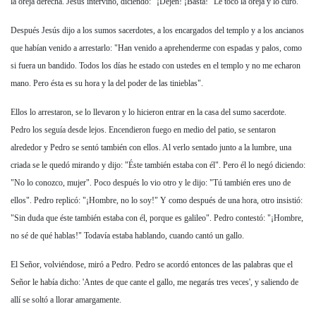
la oreja derecha. Jesús intervino, diciendo: "¡Dejen! ¡Basta!" Le tocó la oreja y lo curó.
Después Jesús dijo a los sumos sacerdotes, a los encargados del templo y a los ancianos
que habían venido a arrestarlo: "Han venido a aprehenderme con espadas y palos, como
si fuera un bandido. Todos los días he estado con ustedes en el templo y no me echaron
mano. Pero ésta es su hora y la del poder de las tinieblas".
Ellos lo arrestaron, se lo llevaron y lo hicieron entrar en la casa del sumo sacerdote.
Pedro los seguía desde lejos. Encendieron fuego en medio del patio, se sentaron
alrededor y Pedro se sentó también con ellos. Al verlo sentado junto a la lumbre, una
criada se le quedó mirando y dijo: "Éste también estaba con él". Pero él lo negó diciendo:
"No lo conozco, mujer". Poco después lo vio otro y le dijo: "Tú también eres uno de
ellos". Pedro replicó: "¡Hombre, no lo soy!" Y como después de una hora, otro insistió:
"Sin duda que éste también estaba con él, porque es galileo". Pedro contestó: "¡Hombre,
no sé de qué hablas!" Todavía estaba hablando, cuando cantó un gallo.
El Señor, volviéndose, miró a Pedro. Pedro se acordó entonces de las palabras que el
Señor le había dicho: 'Antes de que cante el gallo, me negarás tres veces', y saliendo de
allí se soltó a llorar amargamente.