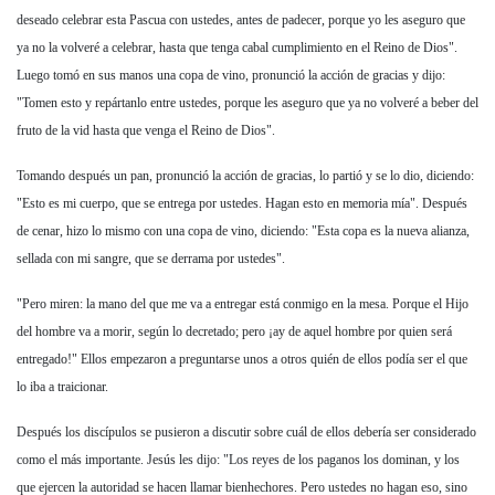
deseado celebrar esta Pascua con ustedes, antes de padecer, porque yo les aseguro que
ya no la volveré a celebrar, hasta que tenga cabal cumplimiento en el Reino de Dios".
Luego tomó en sus manos una copa de vino, pronunció la acción de gracias y dijo:
"Tomen esto y repártanlo entre ustedes, porque les aseguro que ya no volveré a beber del
fruto de la vid hasta que venga el Reino de Dios".
Tomando después un pan, pronunció la acción de gracias, lo partió y se lo dio, diciendo:
"Esto es mi cuerpo, que se entrega por ustedes. Hagan esto en memoria mía". Después
de cenar, hizo lo mismo con una copa de vino, diciendo: "Esta copa es la nueva alianza,
sellada con mi sangre, que se derrama por ustedes".
"Pero miren: la mano del que me va a entregar está conmigo en la mesa. Porque el Hijo
del hombre va a morir, según lo decretado; pero ¡ay de aquel hombre por quien será
entregado!" Ellos empezaron a preguntarse unos a otros quién de ellos podía ser el que
lo iba a traicionar.
Después los discípulos se pusieron a discutir sobre cuál de ellos debería ser considerado
como el más importante. Jesús les dijo: "Los reyes de los paganos los dominan, y los
que ejercen la autoridad se hacen llamar bienhechores. Pero ustedes no hagan eso, sino