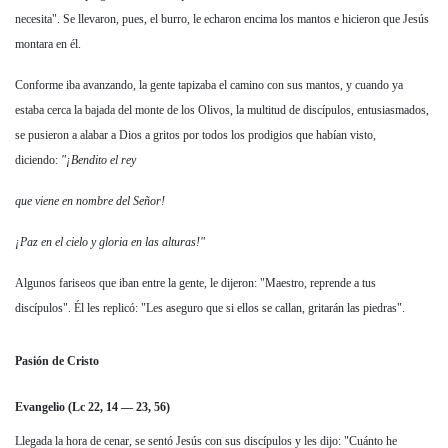
necesita". Se llevaron, pues, el burro, le echaron encima los mantos e hicieron que Jesús
montara en él.
Conforme iba avanzando, la gente tapizaba el camino con sus mantos, y cuando ya
estaba cerca la bajada del monte de los Olivos, la multitud de discípulos, entusiasmados,
se pusieron a alabar a Dios a gritos por todos los prodigios que habían visto,
diciendo:
"¡Bendito el rey
que viene en nombre del Señor!
¡Paz en el cielo
y gloria en las alturas!"
Algunos fariseos que iban entre la gente, le dijeron: "Maestro, reprende a tus
discípulos". Él les replicó: "Les aseguro que si ellos se callan, gritarán las piedras".
Pasión de Cristo
Evangelio (Lc 22, 14 — 23, 56)
Llegada la hora de cenar, se sentó Jesús con sus discípulos y les dijo: "Cuánto he