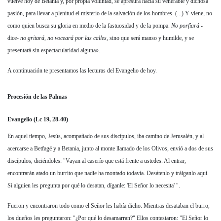
vuelve hoy de Betania y, por propia voluntad, se apresura hacia su venerable y dichosa
pasión, para llevar a plenitud el misterio de la salvación de los hombres. (...) Y viene, no
como quien busca su gloria en medio de la fastuosidad y de la pompa.
No porfiará
-
dice-
no gritará, no voceará por las calles
, sino que será manso y humilde, y se
presentará sin espectacularidad alguna».
A continuación te presentamos las lecturas del Evangelio de hoy.
Procesión de las Palmas
Evangelio (Lc 19, 28-40)
En aquel tiempo, Jesús, acompañado de sus discípulos, iba camino de Jerusalén, y al
acercarse a Betfagé y a Betania, junto al monte llamado de los Olivos, envió a dos de sus
discípulos, diciéndoles: "Vayan al caserío que está frente a ustedes. Al entrar,
encontrarán atado un burrito que nadie ha montado todavía. Desátenlo y tráiganlo aquí.
Si alguien les pregunta por qué lo desatan, díganle: 'El Señor lo necesita' ".
Fueron y encontraron todo como el Señor les había dicho. Mientras desataban el burro,
los dueños les preguntaron: "¿Por qué lo desamarran?" Ellos contestaron: "El Señor lo