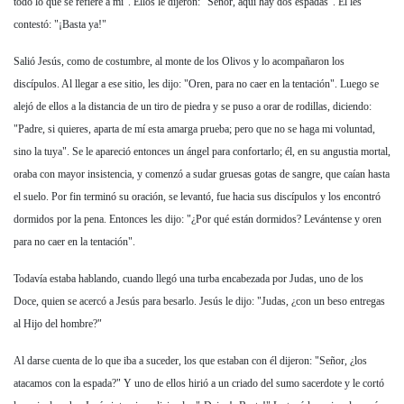
todo lo que se refiere a mí". Ellos le dijeron: "Señor, aquí hay dos espadas". Él les
contestó: "¡Basta ya!"
Salió Jesús, como de costumbre, al monte de los Olivos y lo acompañaron los
discípulos. Al llegar a ese sitio, les dijo: "Oren, para no caer en la tentación". Luego se
alejó de ellos a la distancia de un tiro de piedra y se puso a orar de rodillas, diciendo:
"Padre, si quieres, aparta de mí esta amarga prueba; pero que no se haga mi voluntad,
sino la tuya". Se le apareció entonces un ángel para confortarlo; él, en su angustia mortal,
oraba con mayor insistencia, y comenzó a sudar gruesas gotas de sangre, que caían hasta
el suelo. Por fin terminó su oración, se levantó, fue hacia sus discípulos y los encontró
dormidos por la pena. Entonces les dijo: "¿Por qué están dormidos? Levántense y oren
para no caer en la tentación".
Todavía estaba hablando, cuando llegó una turba encabezada por Judas, uno de los
Doce, quien se acercó a Jesús para besarlo. Jesús le dijo: "Judas, ¿con un beso entregas
al Hijo del hombre?"
Al darse cuenta de lo que iba a suceder, los que estaban con él dijeron: "Señor, ¿los
atacamos con la espada?" Y uno de ellos hirió a un criado del sumo sacerdote y le cortó