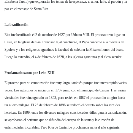
Elisabetta Tarchi) que explorarán los temas de la esperanza, el amor, la fe, el perdón y la
paz en el mensaje de Santa Rita.
La beatificación
Rita fue beatificada el 2 de octubre de 1627 por Urbano VIII. El proceso tuvo lugar en
Casia, en la iglesia de San Francisco y, al concluirse, el Papa concedió a la diócesis de
Spoleto y a los religiosos agustinos la facultad de celebrar la Misa en honor del beato.
Luego lo extendió, el 4 de febrero de 1628, a las iglesias agustinas y al clero secular.
Proclamado santo por León XIII
El proceso para su canonización fue muy largo, también porque fue interrumpido varias
veces. Los agustinos lo iniciaron en 1737 junto con el municipio de Cascia. Tras varias
vicisitudes fue reinaugurado en 1853, pero recién en 1887 el proceso dio un giro hacia
un nuevo milagro. El 25 de febrero de 1896 se redactó el decreto sobre las virtudes
heroicas. En 1899, entre los diversos milagros considerados útiles para la canonización,
se aprobaron el perfume que se difundía del cuerpo de la santa y la curación de
enfermedades incurables. Pero Rita de Casia fue proclamada santa al año siguiente.