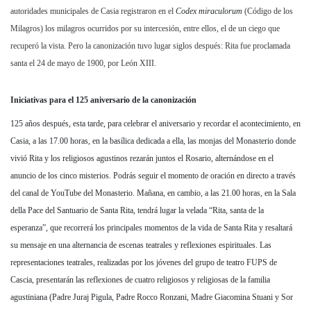
autoridades municipales de Casia registraron en el
Codex miraculorum
(Código de los
Milagros) los milagros ocurridos por su intercesión, entre ellos, el de un ciego que
recuperó la vista. Pero la canonización tuvo lugar siglos después: Rita fue proclamada
santa el 24 de mayo de 1900, por León XIII.
Iniciativas para el 125 aniversario de la canonización
125 años después, esta tarde, para celebrar el aniversario y recordar el acontecimiento, en
Casia, a las 17.00 horas, en la basílica dedicada a ella, las monjas del Monasterio donde
vivió Rita y los religiosos agustinos rezarán juntos el Rosario, alternándose en el
anuncio de los cinco misterios. Podrás seguir el momento de oración en directo a través
del canal de YouTube del Monasterio. Mañana, en cambio, a las 21.00 horas, en la Sala
della Pace del Santuario de Santa Rita, tendrá lugar la velada “Rita, santa de la
esperanza”, que recorrerá los principales momentos de la vida de Santa Rita y resaltará
su mensaje en una alternancia de escenas teatrales y reflexiones espirituales. Las
representaciones teatrales, realizadas por los jóvenes del grupo de teatro FUPS de
Cascia, presentarán las reflexiones de cuatro religiosos y religiosas de la familia
agustiniana (Padre Juraj Pigula, Padre Rocco Ronzani, Madre Giacomina Stuani y Sor