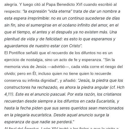
alegría. Y luego citó al Papa Benedicto XVI cuando escribió al
“la expresión “vida eterna” trata de dar un nombre a
respecto:
esta espera irreprimible: no es un continuo sucederse de días
sin fin, sino el sumergirse en el océano infinito del amor, en el
que el tiempo, el antes y el después ya no existen más. Una
plenitud de vida y de felicidad: es esto lo que esperamos y
aguardamos de nuestro estar con Cristo”.
El Pontífice señaló que el recuerdo de los difuntos no es un
ejercicio de nostalgia, sino un acto de fe y esperanza. “Sin la
memoria viva de Jesús —advirtió—, cada vida corre el riesgo del
olvido; pero en Él, incluso quien no tiene quien lo recuerde
“Jesús, la piedra que los
conserva su infinita dignidad”, y añadió:
constructores ha rechazado, es ahora la piedra angular (cf. Hch
4,11). Este es el anuncio pascual. Por esta razón, los cristianos
recuerdan desde siempre a los difuntos en cada Eucaristía, y
hasta la fecha piden que sus seres queridos sean mencionados
en la plegaria eucarística. Desde aquel anuncio surge la
esperanza de que nadie se perderá.”
Al final del Ángelus, León XIV invitó a los fieles a que la visita a