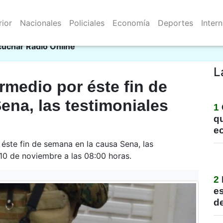
rior
Nacionales
Policiales
Economía
Deportes
Inter
Resistencia 07/08/2026
cie
cuchar Radio Online
L
rmedio por éste fin de
ena, las testimoniales
1
qu
e
 éste fin de semana en la causa Sena, las
 10 de noviembre a las 08:00 horas.
2
e
de