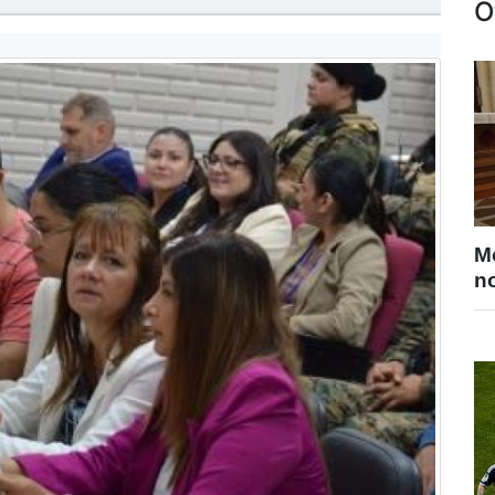
O
M
no