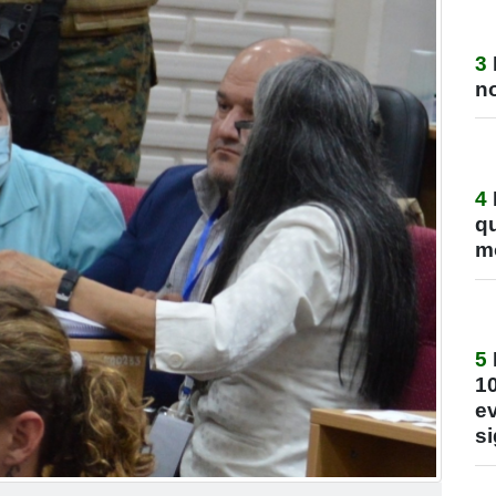
3
no
4
q
m
5
1
ev
si