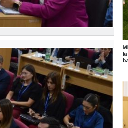
Mi
la
b