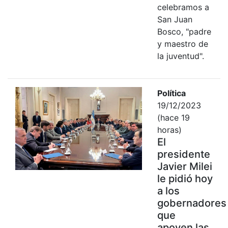
celebramos a
San Juan
Bosco, "padre
y maestro de
la juventud".
Política
19/12/2023
(hace 19
horas)
El
presidente
Javier Milei
le pidió hoy
a los
gobernadores
que
apoyen las