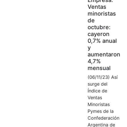
Ventas
minoristas
de
octubre:
cayeron
0,7% anual
y
aumentaron
4,7%
mensual
(06/11/23) Así
surge del
Índice de
Ventas
Minoristas
Pymes de la
Confederación
Argentina de