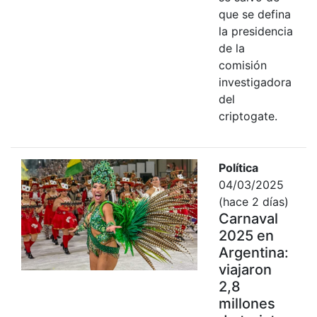
que se defina
la presidencia
de la
comisión
investigadora
del
criptogate.
Política
04/03/2025
(hace 2 días)
Carnaval
2025 en
Argentina:
viajaron
2,8
millones