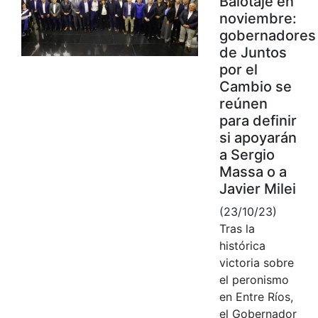
Balotaje en
noviembre:
gobernadores
de Juntos
por el
Cambio se
reúnen
para definir
si apoyarán
a Sergio
Massa o a
Javier Milei
(23/10/23)
Tras la
histórica
victoria sobre
el peronismo
en Entre Ríos,
el Gobernador