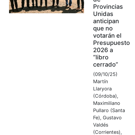
Provincias
Unidas
anticipan
que no
votarán el
Presupuesto
2026 a
“libro
cerrado”
(09/10/25)
Martín
Llaryora
(Córdoba),
Maximiliano
Pullaro (Santa
Fe), Gustavo
Valdés
(Corrientes),