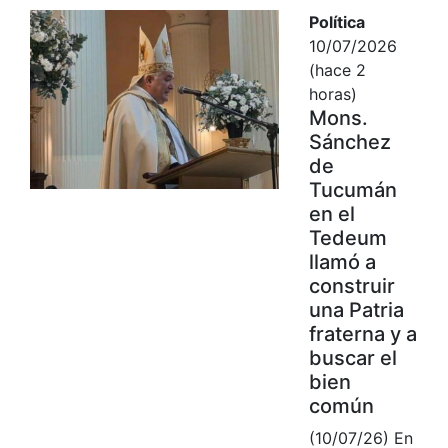
Política
10/07/2026
(hace 2
horas)
Mons.
Sánchez
de
Tucumán
en el
Tedeum
llamó a
construir
una Patria
fraterna y a
buscar el
bien
común
(10/07/26) En