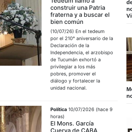
Tedeum llamó a
de
construir una Patria
n
fraterna y a buscar el
V
bien común
(10/07/26) En el tedeum
por el 210° aniversario de la
Declaración de la
Independencia, el arzobispo
de Tucumán exhortó a
privilegiar a los más
pobres, promover el
diálogo y fortalecer la
unidad nacional.
M
no
Política
10/07/2026 (hace 9
horas)
El Mons. García
Cuerva de CABA