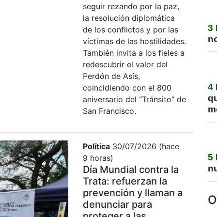
seguir rezando por la paz,
la resolución diplomática
3
de los conflictos y por las
no
víctimas de las hostilidades.
También invita a los fieles a
redescubrir el valor del
Perdón de Asís,
4
coincidiendo con el 800
q
aniversario del “Tránsito” de
m
San Francisco.
Política
30/07/2026 (hace
5
9 horas)
nu
Día Mundial contra la
Trata: refuerzan la
prevención y llaman a
O
denunciar para
proteger a las