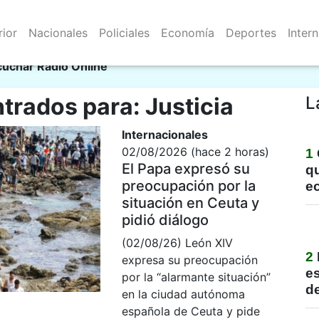
rior
Nacionales
Policiales
Economía
Deportes
Inter
Resistencia 08/08/2026
ci
cuchar Radio Online
trados para: Justicia
L
Internacionales
02/08/2026 (hace 2 horas)
1
El Papa expresó su
qu
preocupación por la
e
situación en Ceuta y
pidió diálogo
(02/08/26) León XIV
2
expresa su preocupación
e
por la “alarmante situación”
de
en la ciudad autónoma
española de Ceuta y pide