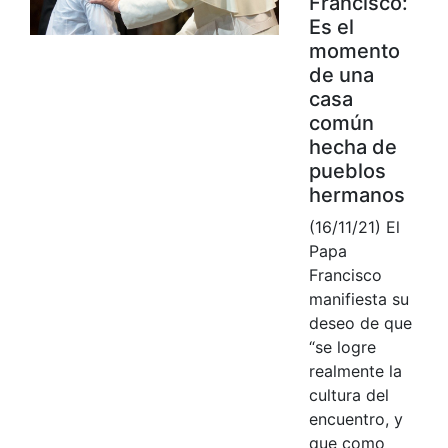
Francisco:
Es el
momento
de una
casa
común
hecha de
pueblos
hermanos
(16/11/21) El
Papa
Francisco
manifiesta su
deseo de que
“se logre
realmente la
cultura del
encuentro, y
que como