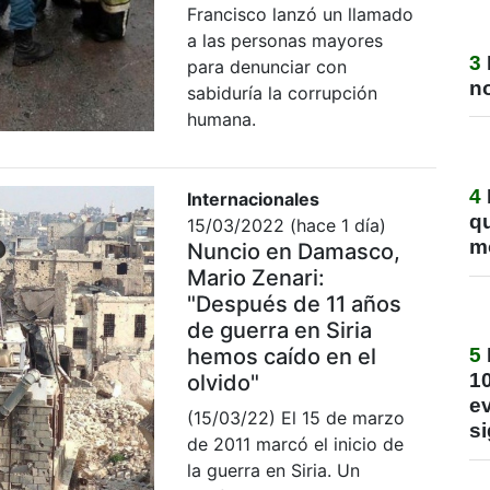
Francisco lanzó un llamado
a las personas mayores
3
para denunciar con
no
sabiduría la corrupción
humana.
4
Internacionales
q
15/03/2022 (hace 1 día)
m
Nuncio en Damasco,
Mario Zenari:
"Después de 11 años
de guerra en Siria
hemos caído en el
5
1
olvido"
ev
(15/03/22) El 15 de marzo
si
de 2011 marcó el inicio de
la guerra en Siria. Un