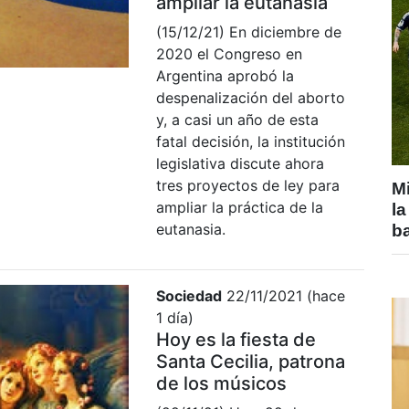
ampliar la eutanasia
(15/12/21) En diciembre de
2020 el Congreso en
Argentina aprobó la
despenalización del aborto
y, a casi un año de esta
fatal decisión, la institución
legislativa discute ahora
tres proyectos de ley para
Mi
ampliar la práctica de la
la
eutanasia.
b
Sociedad
22/11/2021 (hace
1 día)
Hoy es la fiesta de
Santa Cecilia, patrona
de los músicos