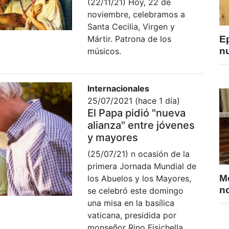
(22/11/21) Hoy, 22 de
noviembre, celebramos a
Santa Cecilia, Virgen y
E
Mártir. Patrona de los
nu
músicos.
Internacionales
25/07/2021 (hace 1 día)
El Papa pidió "nueva
alianza" entre jóvenes
y mayores
(25/07/21) n ocasión de la
primera Jornada Mundial de
M
los Abuelos y los Mayores,
no
se celebró este domingo
una misa en la basílica
vaticana, presidida por
monseñor Rino Fisichella.