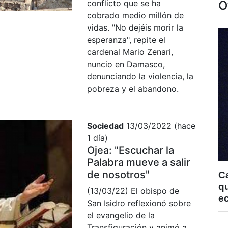
O
conflicto que se ha
cobrado medio millón de
vidas. "No dejéis morir la
esperanza", repite el
cardenal Mario Zenari,
nuncio en Damasco,
denunciando la violencia, la
pobreza y el abandono.
Sociedad
13/03/2022 (hace
1 día)
Ojea: "Escuchar la
Palabra mueve a salir
de nosotros"
C
qu
(13/03/22) El obispo de
e
San Isidro reflexionó sobre
el evangelio de la
Transfiguración y animó a