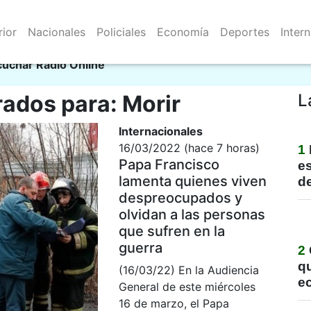
rior
Nacionales
Policiales
Economía
Deportes
Inter
Resistencia 06/08/2026
al
cuchar Radio Online
rados para: Morir
L
Internacionales
16/03/2022 (hace 7 horas)
1
Papa Francisco
e
lamenta quienes viven
de
despreocupados y
olvidan a las personas
que sufren en la
guerra
2
qu
(16/03/22) En la Audiencia
e
General de este miércoles
16 de marzo, el Papa