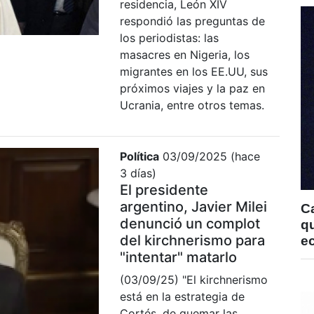
residencia, León XIV
respondió las preguntas de
los periodistas: las
masacres en Nigeria, los
migrantes en los EE.UU, sus
próximos viajes y la paz en
Ucrania, entre otros temas.
Política
03/09/2025 (hace
3 días)
El presidente
argentino, Javier Milei
C
denunció un complot
qu
del kirchnerismo para
e
"intentar" matarlo
(03/09/25) "El kirchnerismo
está en la estrategia de
Cortés, de quemar las