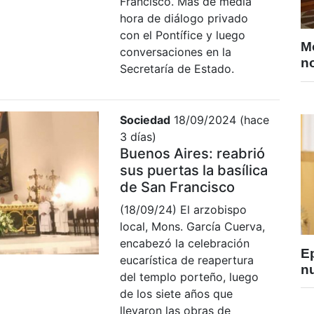
Francisco. Más de media
hora de diálogo privado
con el Pontífice y luego
M
conversaciones en la
no
Secretaría de Estado.
Sociedad
18/09/2024 (hace
3 días)
Buenos Aires: reabrió
sus puertas la basílica
de San Francisco
(18/09/24) El arzobispo
local, Mons. García Cuerva,
encabezó la celebración
E
eucarística de reapertura
nu
del templo porteño, luego
de los siete años que
llevaron las obras de