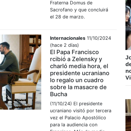
Fraterna Domus de
Sacrofano y que concluirá
el 28 de marzo.
Internacionales
11/10/2024
(hace 2 días)
El Papa Francisco
J
rcibió a Zelensky y
de
charló media hora, el
n
presidente ucraniano
V
lo regalo un cuadro
sobre la masacre de
Bucha
(11/10/24) El presidente
ucraniano visitó por tercera
vez el Palacio Apostólico
para la audiencia con