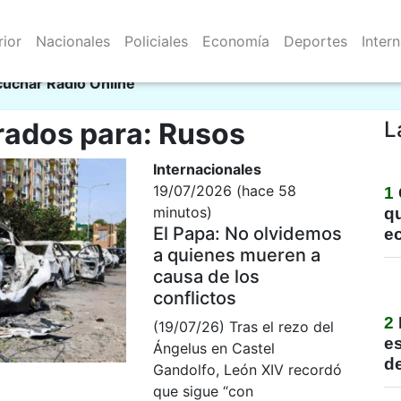
rior
Nacionales
Policiales
Economía
Deportes
Inter
Resistencia 07/08/2026
cie
cuchar Radio Online
rados para: Rusos
L
Internacionales
19/07/2026 (hace 58
1
minutos)
qu
El Papa: No olvidemos
e
a quienes mueren a
causa de los
conflictos
2
(19/07/26) Tras el rezo del
e
Ángelus en Castel
de
Gandolfo, León XIV recordó
que sigue “con