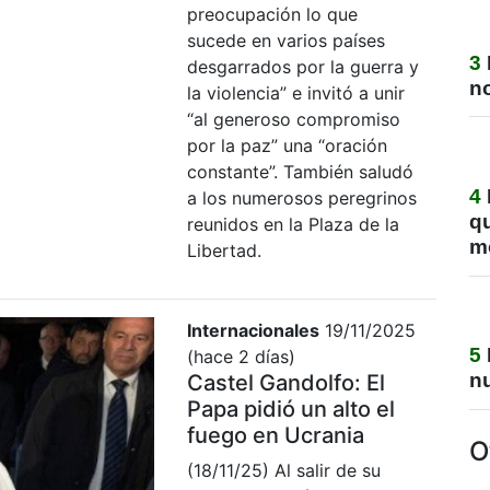
preocupación lo que
sucede en varios países
3
desgarrados por la guerra y
no
la violencia” e invitó a unir
“al generoso compromiso
por la paz” una “oración
constante”. También saludó
4
a los numerosos peregrinos
q
reunidos en la Plaza de la
m
Libertad.
Internacionales
19/11/2025
5
(hace 2 días)
nu
Castel Gandolfo: El
Papa pidió un alto el
fuego en Ucrania
O
(18/11/25) Al salir de su