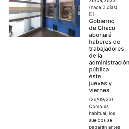
26/09/2023
(hace 2 días)
El
Gobierno
de Chaco
abonará
haberes de
trabajadores
de la
administració
pública
éste
jueves y
viernes
(26/09/23)
Como es
habitual, los
sueldos se
pagarán antes