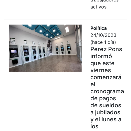
activos.
Política
24/10/2023
(hace 1 día)
Perez Pons
informó
que este
viernes
comenzará
el
cronograma
de pagos
de sueldos
a jubilados
y el lunes a
los