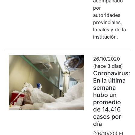
acompañado
por
autoridades
provinciales,
locales y de la
institución.
26/10/2020
(hace 3 días)
Coronavirus:
En la última
semana
hubo un
promedio
de 14.416
casos por
día
(26/10/20) El