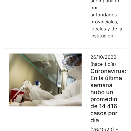
acompañado
por
autoridades
provinciales,
locales y de la
institución.
26/10/2020
(hace 1 día)
Coronavirus:
En la última
semana
hubo un
promedio
de 14.416
casos por
día
(26/10/20) El