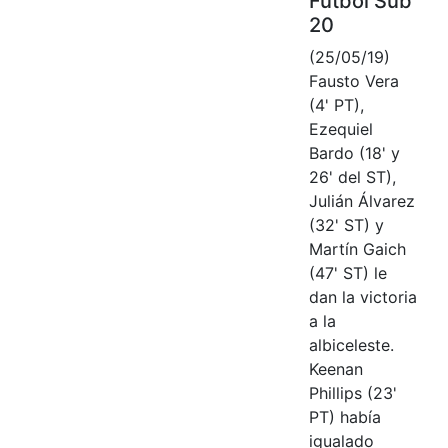
Fútbol Sub
20
(25/05/19)
Fausto Vera
(4' PT),
Ezequiel
Bardo (18' y
26' del ST),
Julián Álvarez
(32' ST) y
Martín Gaich
(47' ST) le
dan la victoria
a la
albiceleste.
Keenan
Phillips (23'
PT) había
igualado