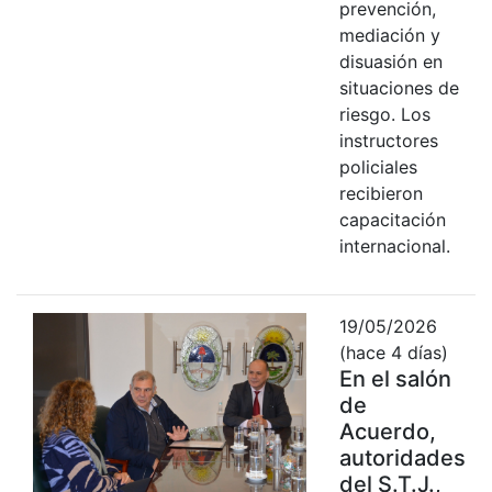
prevención,
mediación y
disuasión en
situaciones de
riesgo. Los
instructores
policiales
recibieron
capacitación
internacional.
19/05/2026
(hace 4 días)
En el salón
de
Acuerdo,
autoridades
del S.T.J.,