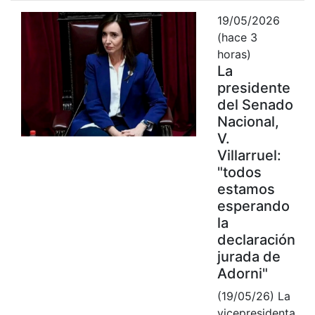
19/05/2026
(hace 3
horas)
La
presidente
del Senado
Nacional,
V.
Villarruel:
"todos
estamos
esperando
la
declaración
jurada de
Adorni"
(19/05/26) La
vicepresidenta