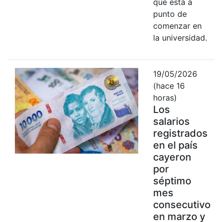
que está a
punto de
comenzar en
la universidad.
19/05/2026
(hace 16
horas)
Los
salarios
registrados
en el país
cayeron
por
séptimo
mes
consecutivo
en marzo y