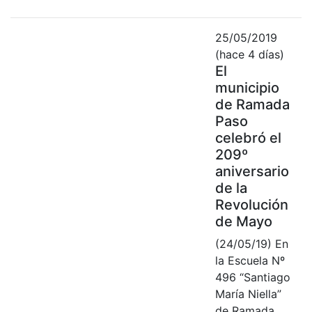
25/05/2019
(hace 4 días)
El
municipio
de Ramada
Paso
celebró el
209º
aniversario
de la
Revolución
de Mayo
(24/05/19) En
la Escuela Nº
496 “Santiago
María Niella”
de Ramada