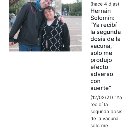
(hace 4 días)
Hernán
Solomín:
“Ya recibí
la segunda
dosis de la
vacuna,
solo me
produjo
efecto
adverso
con
suerte”
(12/02/21) “Ya
recibí la
segunda dosis
de la vacuna,
solo me