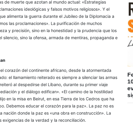
ias de muerte que azotan al mundo actual: «Estrategias
lamaciones ideológicas y falsos motivos religiosos». Y el
ue alimenta la guerra durante el Jubileo de la Diplomacia a
os las proclamaciones». La purificación de muchos
eza y precisión, sino en la honestidad y la prudencia que los
el silencio, sino la ofensa, armada de mentiras, propaganda e
can
 el corazón del continente africano, desde la atormentada
F
o: el llamamiento reiterado es siempre a silenciar las armas
1
eiteró al despedirse del Líbano, durante su primer viaje
ev
diación y el diálogo edifican». «El camino de la hostilidad
si
dijo en la misa en Beirut, en esa Tierra de los Cedros que ha
mpo. Debemos educar el corazón para la paz». La paz no es
 una nación donde la paz es «una obra en construcción». La
 exigencias de la verdad y la reconciliación.