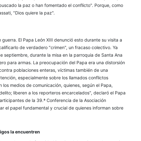
buscado la paz o han fomentado el conflicto". Porque, como
sati, "Dios quiere la paz".
guerra. El Papa León XIII denunció esto durante su visita a
alificarlo de verdadero "crimen", un fracaso colectivo. Ya
de septiembre, durante la misa en la parroquia de Santa Ana
nero para armas. La preocupación del Papa era una distorsión
contra poblaciones enteras, víctimas también de una
tención, especialmente sobre los llamados conflictos
n los medios de comunicación, quienes, según el Papa,
elito; liberen a los reporteros encarcelados", declaró el Papa
participantes de la 39.ª Conferencia de la Asociación
ar el papel fundamental y crucial de quienes informan sobre
migos la encuentren