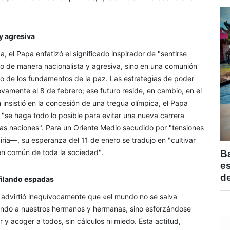
y agresiva
, el Papa enfatizó el significado inspirador de "sentirse
"no de manera nacionalista y agresiva, sino en una comunión
no de los fundamentos de la paz. Las estrategias de poder
uevamente el 8 de febrero; ese futuro reside, en cambio, en el
n insistió en la concesión de una tregua olímpica, el Papa
e "se haga todo lo posible para evitar una nueva carrera
s naciones". Para un Oriente Medio sacudido por "tensiones
iria—, su esperanza del 11 de enero se tradujo en "cultivar
en común de toda la sociedad".
B
e
de
filando espadas
o advirtió inequívocamente que «el mundo no se salva
ando a nuestros hermanos y hermanas, sino esforzándose
y acoger a todos, sin cálculos ni miedo. Esta actitud,