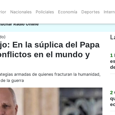
rior
Nacionales
Policiales
Economía
Deportes
Inter
Resistencia 06/08/2026
mu
cuchar Radio Online
L
do)
jo: En la súplica del Papa
onflictos en el mundo y
1
e
de
rategias armadas de quienes fracturan la humanidad,
 de la guerra
2
qu
e