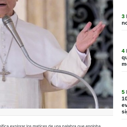
3
no
4
q
m
5
1
ev
si
nifica explorar los matices de una palabra que engloba