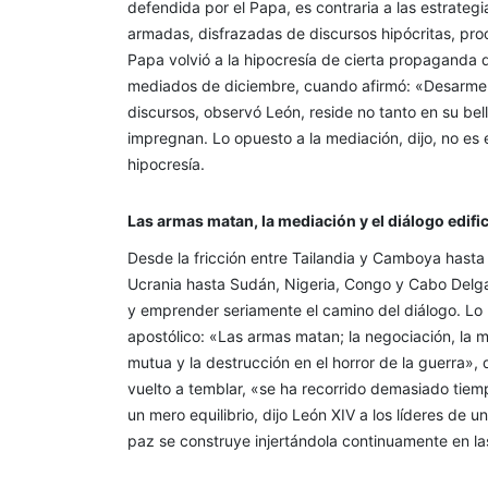
defendida por el Papa, es contraria a las estrateg
armadas, disfrazadas de discursos hipócritas, proc
Papa volvió a la hipocresía de cierta propaganda q
mediados de diciembre, cuando afirmó: «Desarmem
discursos, observó León, reside no tanto en su bell
impregnan. Lo opuesto a la mediación, dijo, no es 
hipocresía.
Las armas matan, la mediación y el diálogo edifi
Desde la fricción entre Tailandia y Camboya hasta
Ucrania hasta Sudán, Nigeria, Congo y Cabo Delgad
y emprender seriamente el camino del diálogo. Lo r
apostólico: «Las armas matan; la negociación, la me
mutua y la destrucción en el horror de la guerra», 
vuelto a temblar, «se ha recorrido demasiado tie
un mero equilibrio, dijo León XIV a los líderes de
paz se construye injertándola continuamente en las