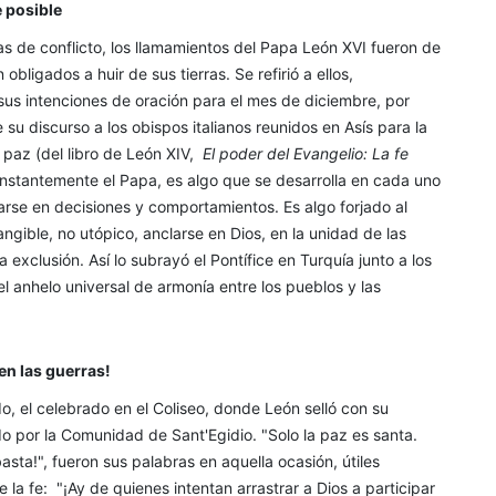
e posible
s de conflicto, los llamamientos del Papa León XVI fueron de
bligados a huir de sus tierras. Se refirió a ellos,
sus intenciones de oración para el mes de diciembre, por
su discurso a los obispos italianos reunidos en Asís para la
 paz (del libro de León XIV,
El poder del Evangelio: La fe
onstantemente el Papa, es algo que se desarrolla en cada uno
arse en decisiones y comportamientos. Es algo forjado al
angible, no utópico, anclarse en Dios, en la unidad de las
la exclusión. Así lo subrayó el Pontífice en Turquía junto a los
el anhelo universal de armonía entre los pueblos y las
 en las guerras!
do, el celebrado en el Coliseo, donde León selló con su
 por la Comunidad de Sant'Egidio. "Solo la paz es santa.
ta!", fueron sus palabras en aquella ocasión, útiles
e la fe:
"¡Ay de quienes intentan arrastrar a Dios a participar