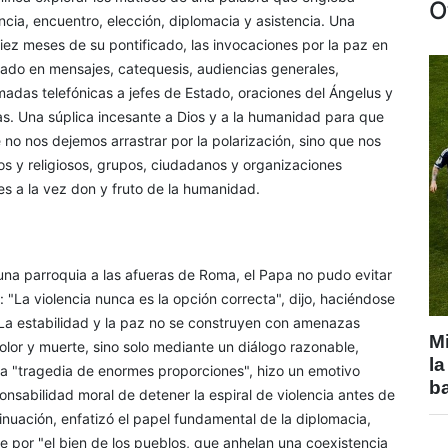
O
cia, encuentro, elección, diplomacia y asistencia. Una
diez meses de su pontificado, las invocaciones por la paz en
ado en mensajes, catequesis, audiencias generales,
amadas telefónicas a jefes de Estado, oraciones del Ángelus y
tas. Una súplica incesante a Dios y a la humanidad para que
 no nos dejemos arrastrar por la polarización, sino que nos
cos y religiosos, grupos, ciudadanos y organizaciones
es a la vez don y fruto de la humanidad.
una parroquia a las afueras de Roma, el Papa no pudo evitar
"La violencia nunca es la opción correcta", dijo, haciéndose
"La estabilidad y la paz no se construyen con amenazas
Mi
lor y muerte, sino solo mediante un diálogo razonable,
la
una "tragedia de enormes proporciones", hizo un emotivo
b
nsabilidad moral de detener la espiral de violencia antes de
inuación, enfatizó el papel fundamental de la diplomacia,
 por "el bien de los pueblos, que anhelan una coexistencia