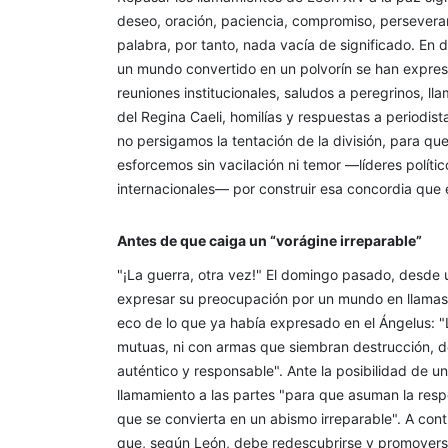
deseo, oración, paciencia, compromiso, perseveran
palabra, por tanto, nada vacía de significado. En 
un mundo convertido en un polvorín se han expres
reuniones institucionales, saludos a peregrinos, ll
del Regina Caeli, homilías y respuestas a periodis
no persigamos la tentación de la división, para que
esforcemos sin vacilación ni temor —líderes políti
internacionales— por construir esa concordia que 
Antes de que caiga un “vorágine irreparable”
"¡La guerra, otra vez!" El domingo pasado, desde 
expresar su preocupación por un mundo en llamas: 
eco de lo que ya había expresado en el Ángelus: 
mutuas, ni con armas que siembran destrucción, do
auténtico y responsable". Ante la posibilidad de 
llamamiento a las partes "para que asuman la respo
que se convierta en un abismo irreparable". A cont
que, según León, debe redescubrirse y promoverse