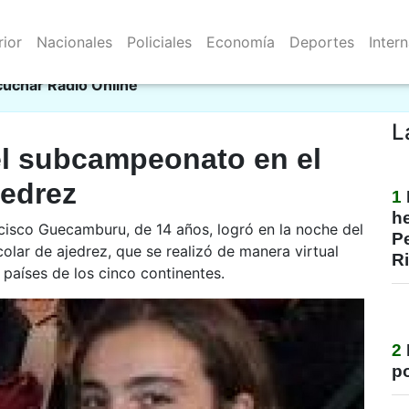
rior
Nacionales
Policiales
Economía
Deportes
Inter
Resistencia 09/08/2026
ci
cuchar Radio Online
L
el subcampeonato en el
jedrez
1
he
cisco Guecamburu, de 14 años, logró en la noche del
Pe
olar de ajedrez, que se realizó de manera virtual
R
países de los cinco continentes.
2
po