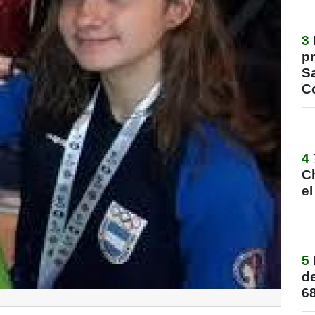
3
pr
S
C
4
C
e
5
de
68