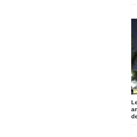
L
am
d