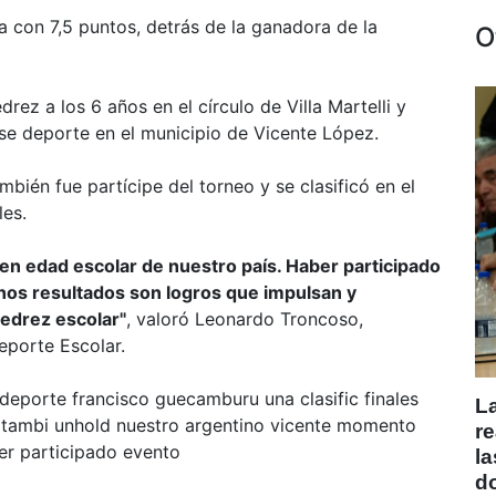
a con 7,5 puntos, detrás de la ganadora de la
O
ez a los 6 años en el círculo de Villa Martelli y
se deporte en el municipio de Vicente López.
mbién fue partícipe del torneo y se clasificó en el
les.
en edad escolar de nuestro país. Haber participado
nos resultados son logros que impulsan y
jedrez escolar"
, valoró Leonardo Troncoso,
eporte Escolar.
deporte
francisco
guecamburu
una
clasific
finales
L
tambi
unhold
nuestro
argentino
vicente
momento
r
er
participado
evento
l
d