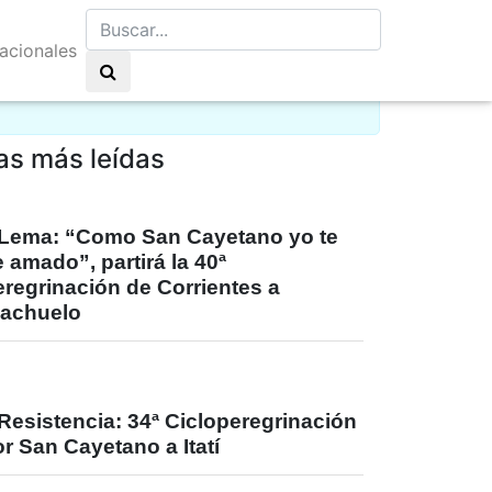
nacionales
elo claro 9°C
as más leídas
Lema: “Como San Cayetano yo te
 amado”, partirá la 40ª
regrinación de Corrientes a
iachuelo
Resistencia: 34ª Cicloperegrinación
r San Cayetano a Itatí