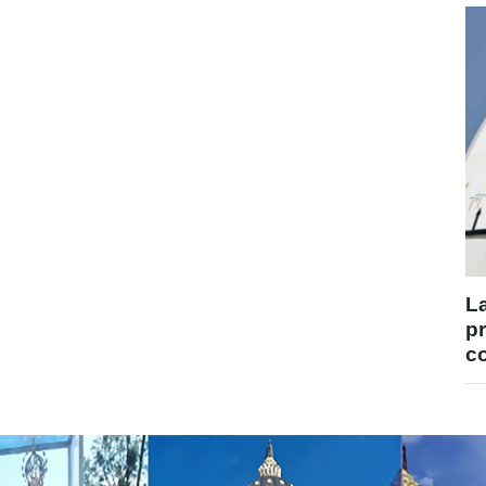
La
p
co