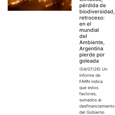
pérdida de
biodiversidad,
retroceso:
en el
mundial
del
Ambiente,
Argentina
pierde por
goleada
(04/07/26) Un
informe de
FARN indica
que estos
factores,
sumados al
desfinanciamiento
del Gobierno