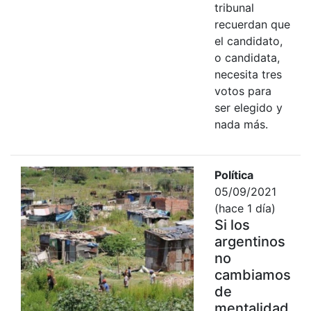
tribunal
recuerdan que
el candidato,
o candidata,
necesita tres
votos para
ser elegido y
nada más.
Política
05/09/2021
(hace 1 día)
Si los
argentinos
no
cambiamos
de
mentalidad,