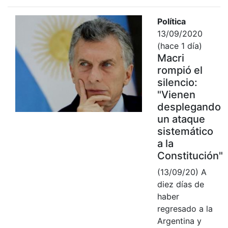
Política
13/09/2020
(hace 1 día)
Macri
rompió el
silencio:
"Vienen
desplegando
un ataque
sistemático
a la
Constitución"
(13/09/20) A
diez días de
haber
regresado a la
Argentina y