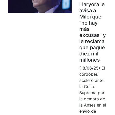
Llaryora le
avisa a
Milei que
"no hay
más
excusas" y
le reclama
que pague
diez mil
millones
(18/06/25) El
cordobés
aceleró ante
la Corte
Suprema por
la demora de
la Anses en el
envío de