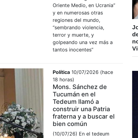
Oriente Medio, en Ucrania”
y en numerosas otras
regiones del mundo,
J
“sembrando violencia,
de
terror y muerte, y
n
golpeando una vez más a
V
tantos inocentes”
Política
10/07/2026 (hace
18 horas)
Mons. Sánchez de
Tucumán en el
Tedeum llamó a
construir una Patria
fraterna y a buscar el
bien común
(10/07/26) En el tedeum