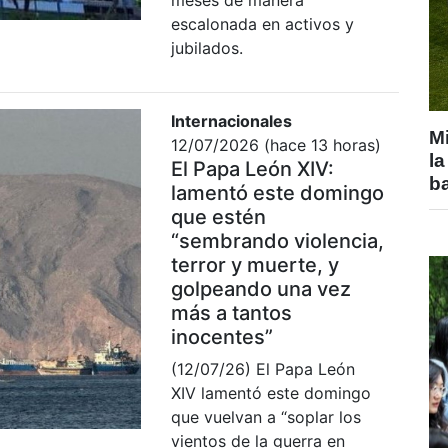
meses de manera
escalonada en activos y
jubilados.
Internacionales
Mi
12/07/2026 (hace 13 horas)
la
El Papa León XIV:
b
lamentó este domingo
que estén
“sembrando violencia,
terror y muerte, y
golpeando una vez
más a tantos
inocentes”
(12/07/26) El Papa León
XIV lamentó este domingo
que vuelvan a “soplar los
vientos de la guerra en