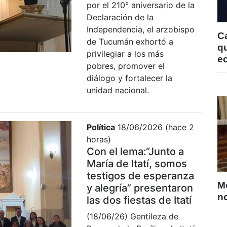
por el 210° aniversario de la
Declaración de la
Independencia, el arzobispo
C
de Tucumán exhortó a
qu
privilegiar a los más
e
pobres, promover el
diálogo y fortalecer la
unidad nacional.
Política
18/06/2026 (hace 2
horas)
Con el lema:“Junto a
María de Itatí, somos
testigos de esperanza
M
y alegría” presentaron
no
las dos fiestas de Itatí
(18/06/26) Gentileza de