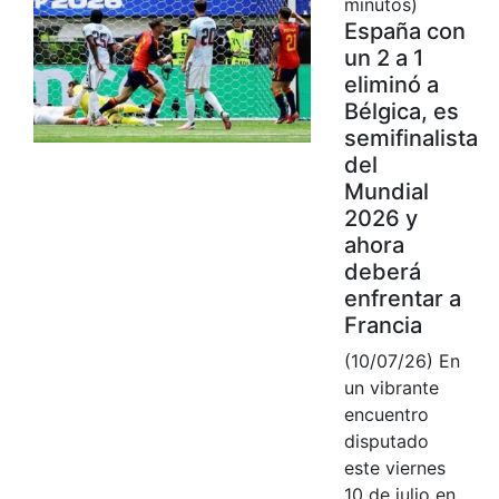
minutos)
España con
un 2 a 1
eliminó a
Bélgica, es
semifinalista
del
Mundial
2026 y
ahora
deberá
enfrentar a
Francia
(10/07/26) En
un vibrante
encuentro
disputado
este viernes
10 de julio en