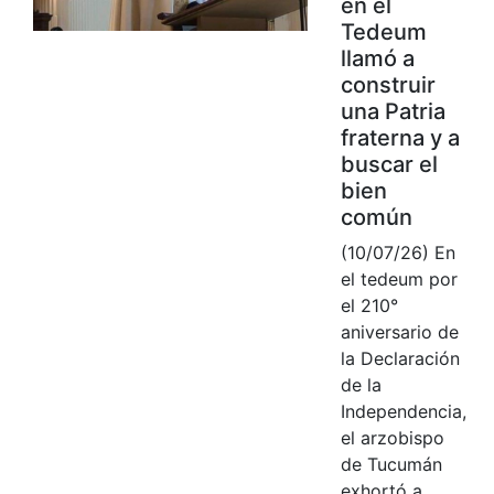
en el
Tedeum
llamó a
construir
una Patria
fraterna y a
buscar el
bien
común
(10/07/26) En
el tedeum por
el 210°
aniversario de
la Declaración
de la
Independencia,
el arzobispo
de Tucumán
exhortó a