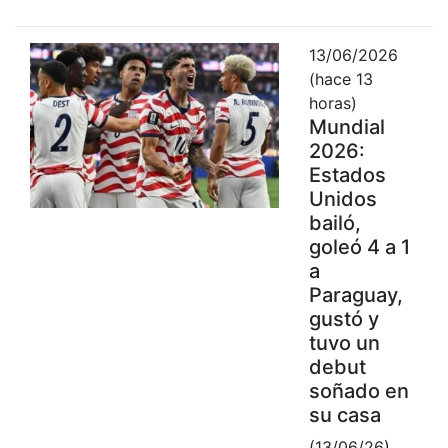
13/06/2026
(hace 13
horas)
Mundial
2026:
Estados
Unidos
bailó,
goleó 4 a 1
a
Paraguay,
gustó y
tuvo un
debut
soñado en
su casa
(13/06/26)