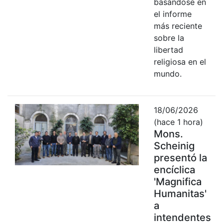
basándose en
el informe
más reciente
sobre la
libertad
religiosa en el
mundo.
18/06/2026
(hace 1 hora)
Mons.
Scheinig
presentó la
encíclica
'Magnifica
Humanitas'
a
intendentes