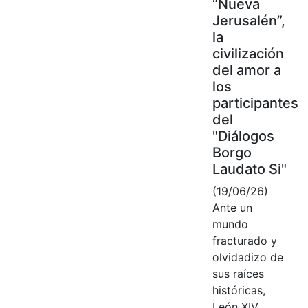
“Nueva
Jerusalén”,
la
civilización
del amor a
los
participantes
del
"Diálogos
Borgo
Laudato Si"
(19/06/26)
Ante un
mundo
fracturado y
olvidadizo de
sus raíces
históricas,
León XIV