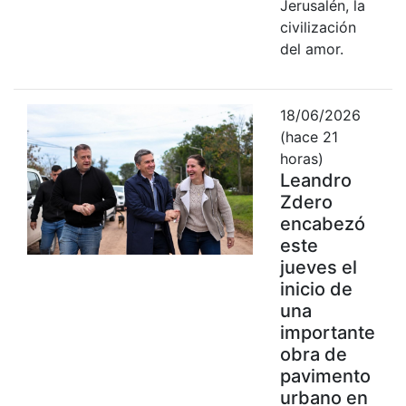
Jerusalén, la
civilización
del amor.
18/06/2026
(hace 21
horas)
Leandro
Zdero
encabezó
este
jueves el
inicio de
una
importante
obra de
pavimento
urbano en