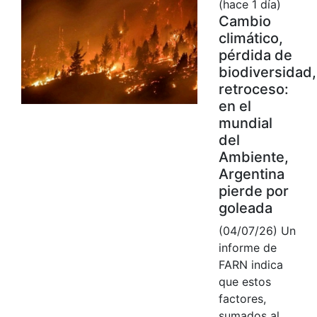
(hace 1 día)
Cambio
climático,
pérdida de
biodiversidad,
retroceso:
en el
mundial
del
Ambiente,
Argentina
pierde por
goleada
(04/07/26) Un
informe de
FARN indica
que estos
factores,
sumados al