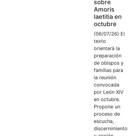
sobre
Amoris
laetitia en
octubre
(06/07/26) El
texto
orientará la
preparación
de obispos y
familias para
la reunión
convocada
por León XIV
en octubre.
Propone un
proceso de
escucha,
discernimiento
y acción