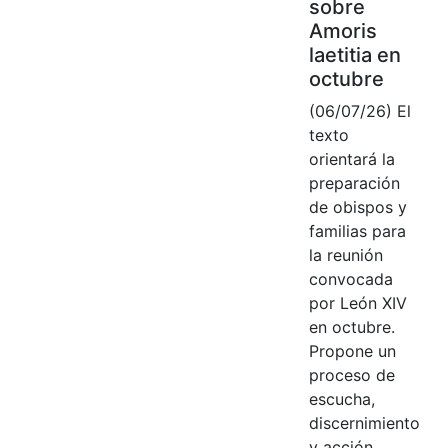
sobre
Amoris
laetitia en
octubre
(06/07/26) El
texto
orientará la
preparación
de obispos y
familias para
la reunión
convocada
por León XIV
en octubre.
Propone un
proceso de
escucha,
discernimiento
y acción