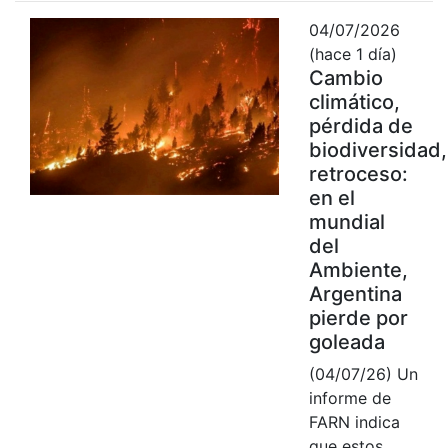
04/07/2026
(hace 1 día)
Cambio
climático,
pérdida de
biodiversidad,
retroceso:
en el
mundial
del
Ambiente,
Argentina
pierde por
goleada
(04/07/26) Un
informe de
FARN indica
que estos