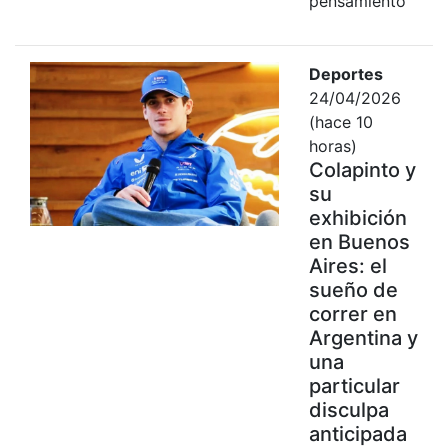
pensamiento
Deportes
24/04/2026
(hace 10
horas)
Colapinto y
su
exhibición
en Buenos
Aires: el
sueño de
correr en
Argentina y
una
particular
disculpa
anticipada