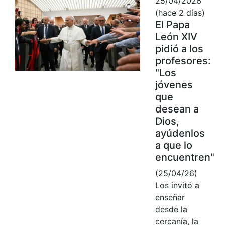
25/04/2026
(hace 2 días)
El Papa
León XIV
pidió a los
profesores:
"Los
jóvenes
que
desean a
Dios,
ayúdenlos
a que lo
encuentren"
(25/04/26)
Los invitó a
enseñar
desde la
cercanía, la