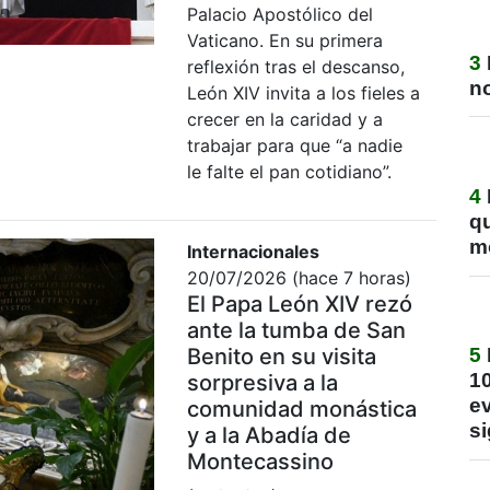
Palacio Apostólico del
Vaticano. En su primera
3
reflexión tras el descanso,
no
León XIV invita a los fieles a
crecer en la caridad y a
trabajar para que “a nadie
le falte el pan cotidiano”.
4
q
m
Internacionales
20/07/2026 (hace 7 horas)
El Papa León XIV rezó
ante la tumba de San
Benito en su visita
5
1
sorpresiva a la
ev
comunidad monástica
si
y a la Abadía de
Montecassino