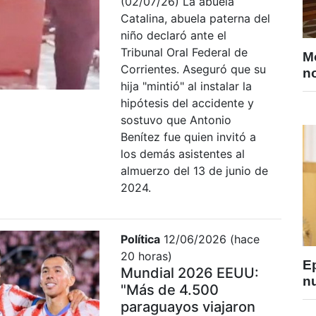
(02/07/26) La abuela
Catalina, abuela paterna del
niño declaró ante el
Tribunal Oral Federal de
M
Corrientes. Aseguró que su
no
hija "mintió" al instalar la
hipótesis del accidente y
sostuvo que Antonio
Benítez fue quien invitó a
los demás asistentes al
almuerzo del 13 de junio de
2024.
Política
12/06/2026 (hace
20 horas)
E
Mundial 2026 EEUU:
nu
"Más de 4.500
paraguayos viajaron