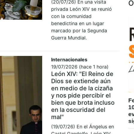
O
(20/07/26) En una visita
privada León XIV se reunió
con la comunidad
benedictina en un lugar
marcado por la Segunda
Guerra Mundial.
Internacionales
19/07/2026 (hace 1 hora)
León XIV: "El Reino de
Dios se extiende aún
en medio de la cizaña
y nos pide percibir el
F
bien que brota incluso
1
en la oscuridad del
ev
mal"
si
(19/07/26) En el Ángelus en
Castel Gandolfo, León XIV