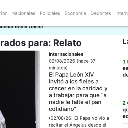
rior
Nacionales
Policiales
Economía
Deportes
Inter
Resistencia 06/08/2026
al
cuchar Radio Online
rados para: Relato
L
Internacionales
02/08/2026 (hace 37
1
minutos)
e
El Papa León XIV
de
invitó a los fieles a
crecer en la caridad y
a trabajar para que “a
nadie le falte el pan
2
cotidiano”
qu
e
(02/08/26) El Papa volvió a
recitar el Ángelus desde el