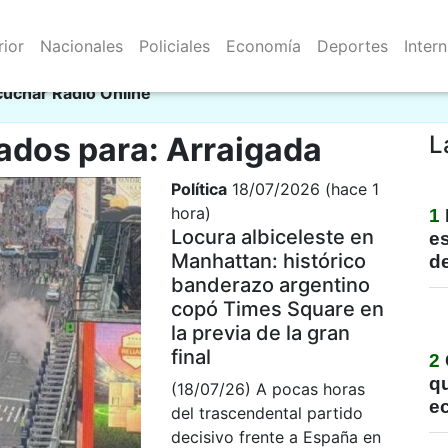
rior
Nacionales
Policiales
Economía
Deportes
Inter
Resistencia 06/08/2026
mu
cuchar Radio Online
ados para: Arraigada
L
Política
18/07/2026 (hace 1
hora)
1
Locura albiceleste en
e
Manhattan: histórico
de
banderazo argentino
copó Times Square en
la previa de la gran
final
2
qu
(18/07/26) A pocas horas
e
del trascendental partido
decisivo frente a España en