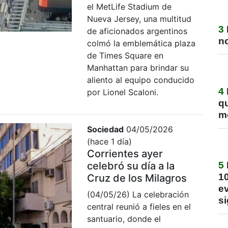
el MetLife Stadium de
Nueva Jersey, una multitud
3
de aficionados argentinos
no
colmó la emblemática plaza
de Times Square en
Manhattan para brindar su
aliento al equipo conducido
4
por Lionel Scaloni.
q
m
Sociedad
04/05/2026
(hace 1 día)
Corrientes ayer
celebró su día a la
5
1
Cruz de los Milagros
ev
(04/05/26) La celebración
si
central reunió a fieles en el
santuario, donde el