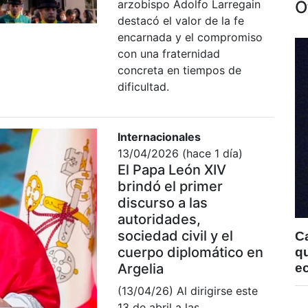
O
arzobispo Adolfo Larregain
destacó el valor de la fe
encarnada y el compromiso
con una fraternidad
concreta en tiempos de
dificultad.
Internacionales
13/04/2026 (hace 1 día)
El Papa León XIV
brindó el primer
discurso a las
autoridades,
sociedad civil y el
C
cuerpo diplomático en
qu
e
Argelia
(13/04/26) Al dirigirse este
13 de abril a las